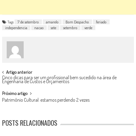
Tags
7 de setembro
amarelo
Bom Despacho
feriado
independencia
nacao
sete
setembro
verde
POST
Artigo anterior
Cinco dicas para ser um profissional bem sucedido na área de
NAVIGATION
Engenharia ​de ​​Custos e Orçamentos
Próximo artigo
Patrimônio Cultural: estamos perdendo 2 vezes
POSTS RELACIONADOS