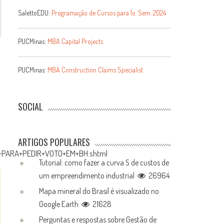
SalettoEDU:
Programação de Cursos para 1o. Sem. 2024
PUCMinas:
MBA Capital Projects
PUCMinas:
MBA Construction Claims Specialist
SOCIAL
ARTIGOS POPULARES
IL+PARA+PEDIR+VOTO+EM+BH.shtml
Tutorial: como fazer a curva S de custos de
um empreendimento industrial
26964
Mapa mineral do Brasil é visualizado no
Google Earth
21628
Perguntas e respostas sobre Gestão de