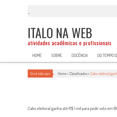
Skip
to
content
ITALO NA WEB
atividades acadêmicas e profissionais
HOME
SOBRE
DOCÊNCIA
DO TEMPO 
CABO ELEITORAL GANHA ATÉ R$ 
Você está aqui
Home >
Classificados
>
Cabo eleitoral gan
Classificados
por
-
7 de setembro de 2010
Cabo eleitoral ganha até R$ 1 mil para pedir voto em B