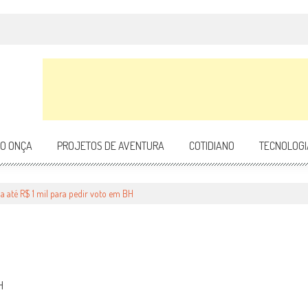
DO ONÇA
PROJETOS DE AVENTURA
COTIDIANO
TECNOLOGI
1 MIL PARA PEDIR VOTO EM BH
ha até R$ 1 mil para pedir voto em BH
H