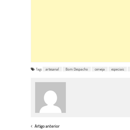
Tags
artesanal
Bom Despacho
cerveja
especiais
POST
Artigo anterior