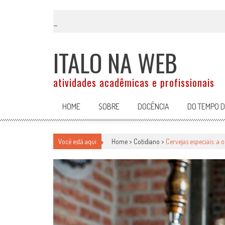
Skip
to
content
ITALO NA WEB
atividades acadêmicas e profissionais
HOME
SOBRE
DOCÊNCIA
DO TEMPO 
Você está aqui
Home >
Cotidiano
>
Cervejas especiais: a