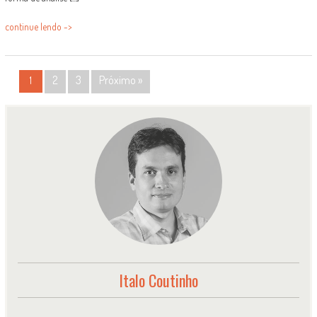
continue lendo ->
POSTS
2
3
Próximo »
1
NAVIGATION
Italo Coutinho