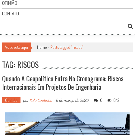
OPINIÃO
CONTATO
Você está aqui
Home >
Posts tagged "riscos"
TAG: RISCOS
Quando A Geopolítica Entra No Cronograma: Riscos
Internacionais Em Projetos De Engenharia
Opinião
por
Italo Coutinho
-
8 de março de 2026
0
642