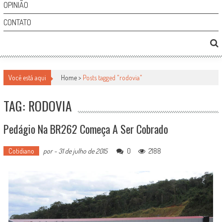
OPINIÃO
CONTATO
Você está aqui
Home >
Posts tagged "rodovia"
TAG: RODOVIA
Pedágio Na BR262 Começa A Ser Cobrado
Cotidiano
por
-
31 de julho de 2015
0
2188