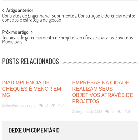
POST
Artigo anterior
Contratos de Engenharia, Suprimentos, Construção e Gerenciamento:
NAVIGATION
conceito e estratégia de gestão
Próximo artigo
Técnicas de gerenciamento de projeto são eficazes para os Governos
Municipais
POSTS RELACIONADOS
INADIMPLÊNCIA DE
EMPRESAS NA CIDADE
CHEQUES É MENOR EM
REALIZAM SEUS
MG
OBJETIVOS ATRAVÉS DE
PROJETOS
26 de setembro de 2010
0
1407
29 de junho de 2008
0
1469
DEIXE UM COMENTÁRIO