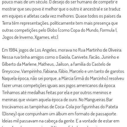
pouco mais de um século. O desejo do ser humano de competir e
mostrar que seu povo é melhor que o outro é ancestral e se traduz
em equipes e atletas cada vez melhores. Quase todos os países da
Terra têm representações, politicamente tem mais presença que
outras competições pelo Globo (como Copa do Mundo, Formula 1,
Jogos de Inverno, Xgames, etc).
Em 1984, jogos de Los Angeles, morava no Rua Martinho de Oliveira.
Nessa rua tinha amigos como o Gaiola, Canivete, Facão, Juninho e
Gilberto da Marlene, Matheus, Jailson, a família do Castelo de
Greyscow, Vampirinho, Fabiana, Fábio, Marcelo e um tanto de garotos.
Naquela época, não sei porque, a Márcia (irmã do Marcinho) resolveu
fazer umas competições iguais aos jogos americanos da época.
Tínhamos até medalhas feitas por ela e por outros meninos e
meninas que viviam aquela época de ouro. No Mangueiras Bar
trocávamos as tampinhas de Coca-Cola por figurinhas do Pateta
(Disney) que compunham um álbum em formato de passaporte.
Ideias mil passavam na cabeça da gente. E a vontade de estar em