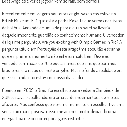
Loas Angeles e ver os jogos? Nem se fala, bom demais.
Recentemente em viagem por terras anglo-saxônicas estive no
British Museum. É lá que está a pedra Rosetta que vemos nos livros
de história. Andando de um lado para o outro parei na livraria
daquele imponente guardião do conhecimento humano. O vendedor
da loja me perguntou: Are you exciting with Olimpic Games in Rio? A
pergunta (título em Português deste artigo) me soou tão estranha
que em primeiro momento não entendi muito bem. Disse ao
vendedor, um rapaz de 20 e poucos anos, que sim, que para nós
brasileiros era razão de muito orgulho. Mas no fundo a realidade era
que isso ainda não estava no nosso dia-a-dia.
Quando em 2009 o Brasil foi escolhido para sediar a Olimpíada de
2016, estava trabalhando, era uma tarde movimentada de muitos
afazeres. Mas confesso que vibrei no momento da escolha. Tive uma
sensação muito positiva e isso me animou muito, deixando uma
energia boa me percorrer por alguns instantes.