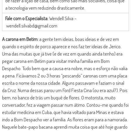
de fazer a lição de casa, bem como são mais sociáveis, coisa que
a tecnologia vem reduzindo drasticamente.
Fale com o Especialista:
Wendell Silva –
wendell.silvabd@gmail.com
A carona em Betim:
a gente tem ideias, boas ideias e de vez em
quando o espírito de porco aparece e nos faz ter ideias de Jerico.
Uma das muitas que já tive (e de vez em quando ainda tenho) era
pegar carona em Betim para visitar minha família em Bom
Despacho. Tudo bem que a causa era nobre, mas o esforço não valia
a pena. Ficávamos 2 ou 3 horas “pescando” caronas com uma placa
escrita o nome da nossa cidade. Alguns passavam e faziam o sinal
da Cruz. Numa dessas parou um Ford Fiesta Cina (ou era azul?). Pois
bem, no banco de trás um buquê de flores. O motorista, muito
conversador, fez a viagem passar num átimo. Contou-me quando foi
estudar medicina em Cuba, que havia voltado para Minas e estava
indo a Bom Despacho ver a família. As flores eram para a namorada.
Naquele bate-papo bacana aprendi muita coisa que até hoje guardo