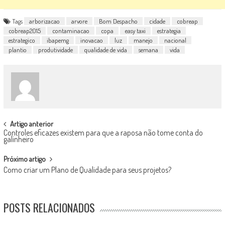
Tags
arborizacao
arvore
Bom Despacho
cidade
cobreap
cobreap2015
contaminacao
copa
easy taxi
estrategia
estrategico
ibapemg
inovacao
luz
manejo
nacional
plantio
produtividade
qualidade de vida
semana
vida
POST
Artigo anterior
Controles eficazes existem para que a raposa não tome conta do
NAVIGATION
galinheiro
Próximo artigo
Como criar um Plano de Qualidade para seus projetos?
POSTS RELACIONADOS