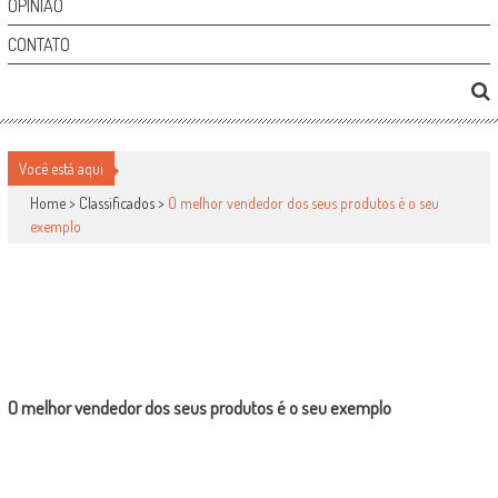
OPINIÃO
CONTATO
O MELHOR VENDEDOR DOS SEUS PRODUTOS É O
Você está aqui
SEU EXEMPLO
Home >
Classificados
>
O melhor vendedor dos seus produtos é o seu
exemplo
Classificados
por
-
8 de março de 2011
0
1713
O melhor vendedor dos seus produtos é o seu exemplo