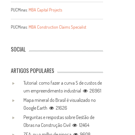
PUCMinas:
MBA Capital Projects
PUCMinas:
MBA Construction Claims Specialist
SOCIAL
ARTIGOS POPULARES
Tutorial: como fazer a curva S de custos de
um empreendimento industrial
26961
Mapa mineral do Brasil é visualizado no
Google Earth
21626
Perguntas e respostas sobre Gestão de
Obras na Construção Civil
12464
ZEA: ou o milho de pipoca
9608