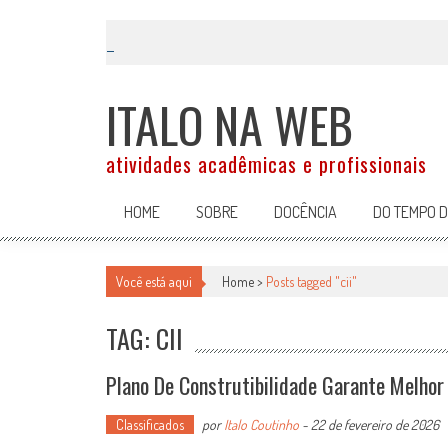
Skip
to
content
ITALO NA WEB
atividades acadêmicas e profissionais
HOME
SOBRE
DOCÊNCIA
DO TEMPO 
Você está aqui
Home >
Posts tagged "cii"
TAG: CII
Plano De Construtibilidade Garante Melho
Classificados
por
Italo Coutinho
-
22 de fevereiro de 2026