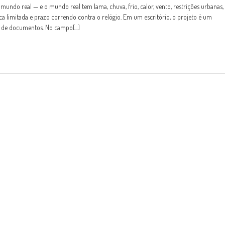
undo real — e o mundo real tem lama, chuva, frio, calor, vento, restrições urbanas,
tica limitada e prazo correndo contra o relógio. Em um escritório, o projeto é um
 de documentos. No campo[...]