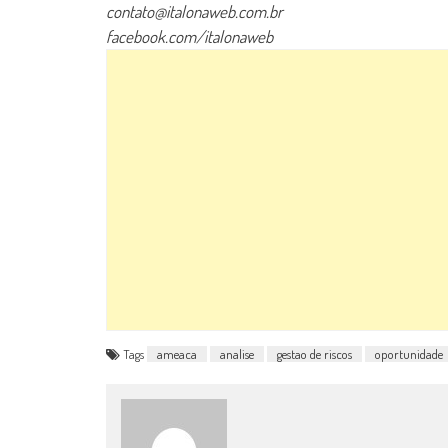
contato@italonaweb.com.br
facebook.com/italonaweb
Tags
ameaca
analise
gestao de riscos
oportunidade