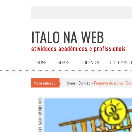
Skip
to
content
ITALO NA WEB
atividades acadêmicas e profissionais
HOME
SOBRE
DOCÊNCIA
DO TEMPO 
Você está aqui
Home >
Opinião
>
Pergunta do aluno: “Gost