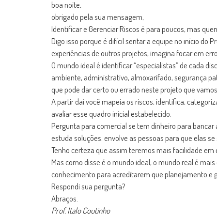
boa noite,
obrigado pela sua mensagem,
Identificar e Gerenciar Riscos é para poucos, mas que
Digo isso porque é difícil sentar a equipe no início do
experiências de outros projetos, imagina focar em er
O mundo ideal é identificar “especialistas” de cada di
ambiente, administrativo, almoxarifado, segurança pat
que pode dar certo ou errado neste projeto que vamo
A partir daí você mapeia os riscos, identifica, categor
avaliar esse quadro inicial estabelecido.
Pergunta para comercial se tem dinheiro para bancar
estuda soluções. envolve as pessoas para que elas se 
Tenho certeza que assim teremos mais facilidade em de
Mas como disse é o mundo ideal, o mundo real é mais dif
conhecimento para acreditarem que planejamento e ge
Respondi sua pergunta?
Abraços.
Prof. Italo Coutinho