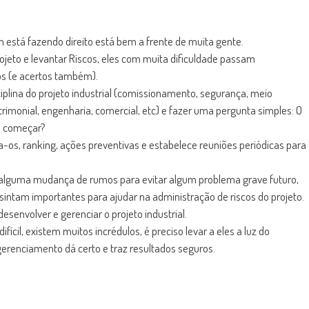
m está fazendo direito está bem a frente de muita gente.
 Projeto e levantar Riscos, eles com muita dificuldade passam
ros (e acertos também).
sciplina do projeto industrial (comissionamento, segurança, meio
rimonial, engenharia, comercial, etc) e fazer uma pergunta simples: O
s começar?
iza-os, ranking, ações preventivas e estabelece reuniões periódicas para
 alguma mudança de rumos para evitar algum problema grave futuro,
sintam importantes para ajudar na administração de riscos do projeto.
senvolver e gerenciar o projeto industrial.
ícil, existem muitos incrédulos, é preciso levar a eles a luz do
renciamento dá certo e traz resultados seguros.