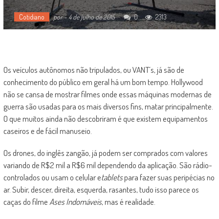
Cotidiano
por
-
4 de julho de 2015
0
2313
Os veículos autônomos não tripulados, ou VANT´s, já são de
conhecimento do público em geral há um bom tempo. Hollywood
não se cansa de mostrar filmes onde essas máquinas modernas de
guerra são usadas para os mais diversos fins, matar principalmente.
O que muitos ainda não descobriram é que existem equipamentos
caseiros e de fácil manuseio.
Os drones, do inglês zangão, já podem ser comprados com valores
variando de R$2 mil a R$6 mil dependendo da aplicação. São rádio-
controlados ou usam o celular e
tablets
para fazer suas peripécias no
ar. Subir, descer, direita, esquerda, rasantes, tudo isso parece os
caças do filme
Ases Indomáveis
, mas é realidade.