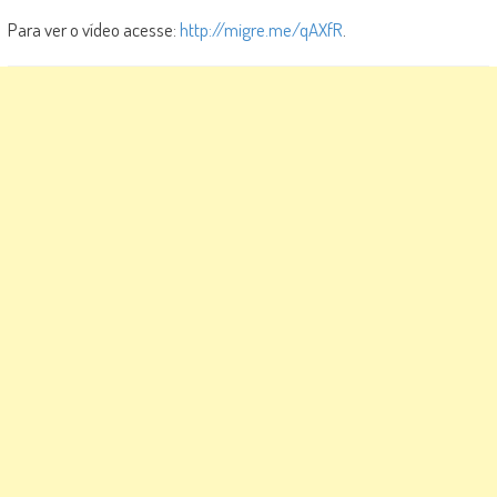
Para ver o vídeo acesse:
http://migre.me/qAXfR
.