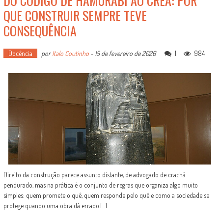
DO CÓDIGO DE HAMURABI AO CREA: POR
QUE CONSTRUIR SEMPRE TEVE
CONSEQUÊNCIA
Docência
por
Italo Coutinho
-
15 de fevereiro de 2026
1
984
Direito da construção parece assunto distante, de advogado de crachá
pendurado, mas na prática é o conjunto de regras que organiza algo muito
simples: quem promete o quê, quem responde pelo quê e como a sociedade se
protege quando uma obra dá errado.[...]