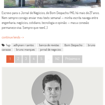
Escrevo para o Jornal de Negócios, de Bom Despacho/MG, há mais de 27 anos.
Nem sempre consigo enviar meu texto semanal — minha escrita navega entre
engenharia, negócios, cotidiano, tecnologia e opinião — mas a conexão
permanece viva. Sempre que reen[...]
continue lendo ->
Tags
adhynan r santos
banca de revistas
Bom Despacho
bruno
carazza
bruno marques
jornal de negocios
POSTS
2
3
4
5
142
Próximo »
1
…
NAVIGATION