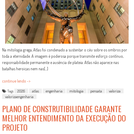
Na mitologia grega, Atlas foi condenado a sustentar o céu sobre os ombros por
toda a eternidade. A imagem é poderosa porque transmite esforço contínuo,
responsabilidade permanente e ausência de plateia. Atlas não aparece nas
batalhas heroicas nem nas[...]
continue lendo ->
Tags
2026
atlas
engenharia
mitologia
pensata
valoriza
valorizaengenharia
PLANO DE CONSTRUTIBILIDADE GARANTE
MELHOR ENTENDIMENTO DA EXECUÇÃO DO
PROJETO