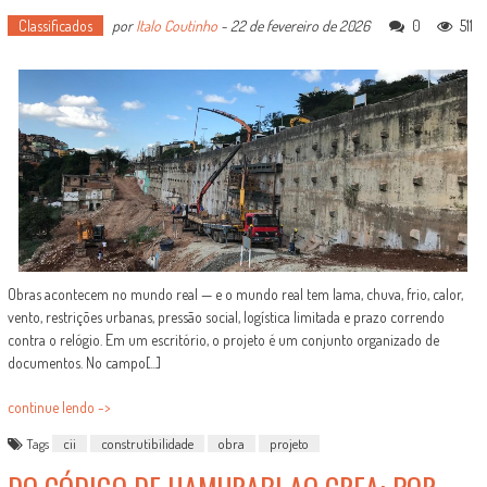
Classificados
por
Italo Coutinho
-
22 de fevereiro de 2026
0
511
Obras acontecem no mundo real — e o mundo real tem lama, chuva, frio, calor,
vento, restrições urbanas, pressão social, logística limitada e prazo correndo
contra o relógio. Em um escritório, o projeto é um conjunto organizado de
documentos. No campo[...]
continue lendo ->
Tags
cii
construtibilidade
obra
projeto