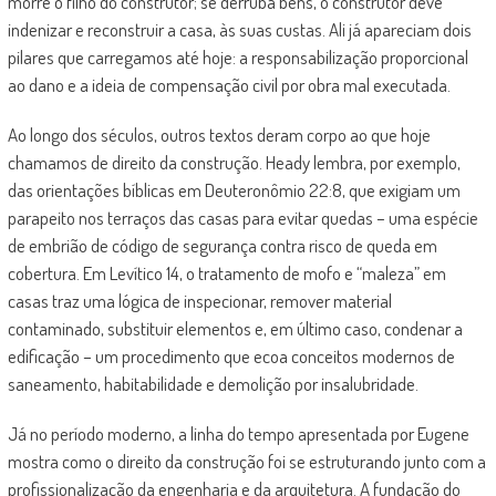
morre o filho do construtor; se derruba bens, o construtor deve
indenizar e reconstruir a casa, às suas custas. Ali já apareciam dois
pilares que carregamos até hoje: a responsabilização proporcional
ao dano e a ideia de compensação civil por obra mal executada.
Ao longo dos séculos, outros textos deram corpo ao que hoje
chamamos de direito da construção. Heady lembra, por exemplo,
das orientações bíblicas em Deuteronômio 22:8, que exigiam um
parapeito nos terraços das casas para evitar quedas – uma espécie
de embrião de código de segurança contra risco de queda em
cobertura. Em Levítico 14, o tratamento de mofo e “maleza” em
casas traz uma lógica de inspecionar, remover material
contaminado, substituir elementos e, em último caso, condenar a
edificação – um procedimento que ecoa conceitos modernos de
saneamento, habitabilidade e demolição por insalubridade.
Já no período moderno, a linha do tempo apresentada por Eugene
mostra como o direito da construção foi se estruturando junto com a
profissionalização da engenharia e da arquitetura. A fundação do