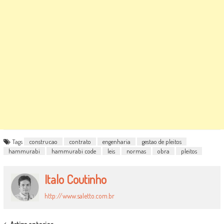
Tags
construcao
contrato
engenharia
gestao de pleitos
hammurabi
hammurabi code
leis
normas
obra
pleitos
Italo Coutinho
http://www.saletto.com.br