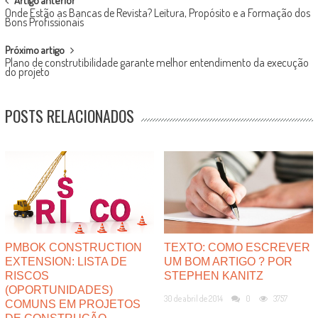
POST
Artigo anterior
Onde Estão as Bancas de Revista? Leitura, Propósito e a Formação dos
NAVIGATION
Bons Profissionais
Próximo artigo
Plano de construtibilidade garante melhor entendimento da execução
do projeto
POSTS RELACIONADOS
PMBOK CONSTRUCTION
TEXTO: COMO ESCREVER
EXTENSION: LISTA DE
UM BOM ARTIGO ? POR
RISCOS
STEPHEN KANITZ
(OPORTUNIDADES)
30 de abril de 2014
0
3757
COMUNS EM PROJETOS