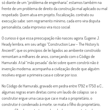
só diante de um “problema de engenharia”; estamos também na
frente de um problema de direito da construção mal aplicado ou mal
respeitado. Quem atua em projeto, fiscalização, contrato ou
execução sabe: sem regramento mínimo, cada erro vira disputa
personalista, cada improviso vira risco social.
O curioso é que essa preocupação não nasceu agora. Eugene J.
Heady lembra, em seu artigo “Construction Law – The History Is
Ancient!”, que os princípios de lei ligados ao ambiente construído
remontam a milhares de anos, começando com o Código de
Hamurabi. A tal “mão pesada” da lei sobre quem constrói não é
invenção moderna; acompanha a civilização desde que alguém
resolveu erguer a primeira casa e cobrar por isso.
No Código de Hamurabi, gravado em pedra entre 1792 e 1750 a.C.,
algumas regras eram diretas como um laudo de colapso: se o
construtor ergue uma casa que cai e mata o proprietário, o
construtor é condenado à morte; se mata o filho do proprietário,