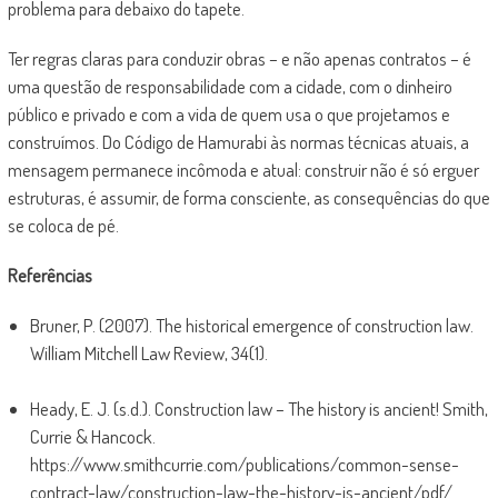
problema para debaixo do tapete.
Ter regras claras para conduzir obras – e não apenas contratos – é
uma questão de responsabilidade com a cidade, com o dinheiro
público e privado e com a vida de quem usa o que projetamos e
construímos. Do Código de Hamurabi às normas técnicas atuais, a
mensagem permanece incômoda e atual: construir não é só erguer
estruturas, é assumir, de forma consciente, as consequências do que
se coloca de pé.
Referências
Bruner, P. (2007). The historical emergence of construction law.
William Mitchell Law Review, 34(1).
Heady, E. J. (s.d.). Construction law – The history is ancient! Smith,
Currie & Hancock.
https://www.smithcurrie.com/publications/common-sense-
contract-law/construction-law-the-history-is-ancient/pdf/