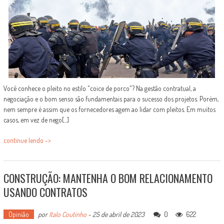
Você conhece o pleito no estilo "coice de porco"? Na gestão contratual, a
negociação e o bom senso são fundamentais para o sucesso dos projetos. Porém,
nem sempre é assim que os fornecedores agem ao lidar com pleitos. Em muitos
casos, em vez de nego[...]
continue lendo ->
CONSTRUÇÃO: MANTENHA O BOM RELACIONAMENTO
USANDO CONTRATOS
Opinião
por
Italo Coutinho
-
25 de abril de 2023
0
622