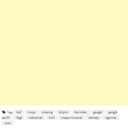
Tags
bid
cnpq
creamg
dnpm
feicintec
google
google
earth
ibge
industrial
kml
mapa mineral
obmep
sigmine
sme