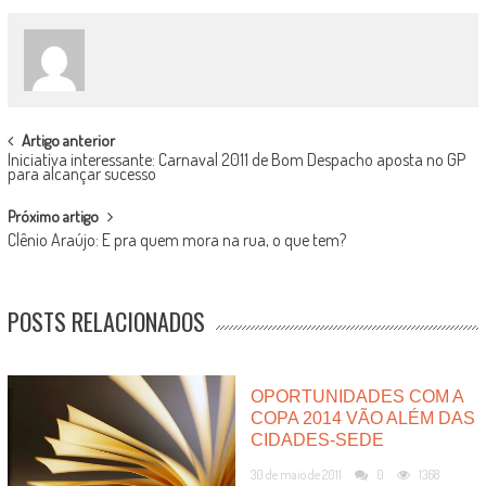
POST
Artigo anterior
Iniciativa interessante: Carnaval 2011 de Bom Despacho aposta no GP
NAVIGATION
para alcançar sucesso
Próximo artigo
Clênio Araújo: E pra quem mora na rua, o que tem?
POSTS RELACIONADOS
OPORTUNIDADES COM A
COPA 2014 VÃO ALÉM DAS
CIDADES-SEDE
30 de maio de 2011
0
1368