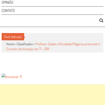
OPINIÃO
CONTATO
PROFESSOR ZAIDAN E FACULDADE PITÁGORAS
PROMOVEM I ENCONTRO DE INOVAÇÃO EM TI –
Você está aqui
2011
Home >
Classificados
>
Professor Zaidan e Faculdade Pitágoras promovem I
Encontro de Inovação em TI – 2011
Classificados
por
-
16 de fevereiro de 2011
0
1318