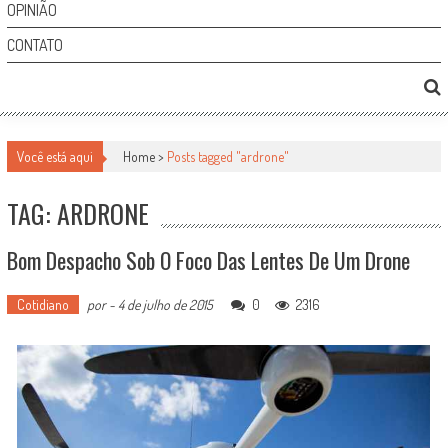
OPINIÃO
CONTATO
Você está aqui
Home >
Posts tagged "ardrone"
TAG: ARDRONE
Bom Despacho Sob O Foco Das Lentes De Um Drone
Cotidiano
por
-
4 de julho de 2015
0
2316