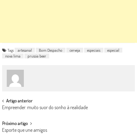
Tags
artesanal
Bom Despacho
cerveja
especiais
especial
nova lima
prussia beer
POST
Artigo anterior
Empreender: muito suor do sonho à realidade
NAVIGATION
Próximo artigo
Esporte que une amigos