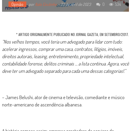
Opinião
por
Italo Coutinho
-
23 de abril de 2023
0
534
* ARTIGO ORIGINALMENTE PUBLICADO NO JORNAL GAZETA, EM SETEMBRO/2017.
“
Nos velhos tempos, você teria um advogado para
lidar com tudo:
acelerar ingressos, comprar uma casa,
contratos, litígios, imóveis,
direitos autorais, leasing,
entretenimento, propriedade intelectual,
contabilidade
forense, delitos criminais … a lista continua.
Agora, você
deve ter um advogado separado para cada uma dessas categorias!.”
– James Belushi, ator de cinema e televisão, comediante e músico
norte-americano de ascendência albanesa.
A história começa assim: empresa prestadora de serviços de