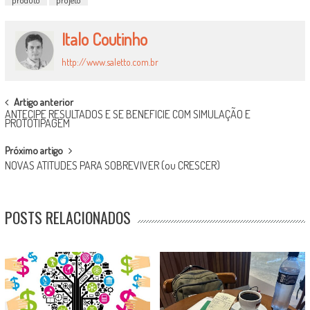
produto
projeto
Italo Coutinho
http://www.saletto.com.br
POST
Artigo anterior
ANTECIPE RESULTADOS E SE BENEFICIE COM SIMULAÇÃO E
NAVIGATION
PROTOTIPAGEM
Próximo artigo
NOVAS ATITUDES PARA SOBREVIVER (ou CRESCER)
POSTS RELACIONADOS