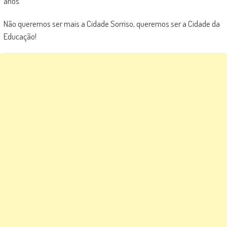
anos.
Não queremos ser mais a Cidade Sorriso, queremos ser a Cidade da
Educação!