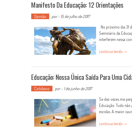
Manifesto Da Educação: 12 Orientações
Opinião
por
-
15 de julho de 2017
No próximo dia 31 d
Seminário da Educaçã
interferem nessa conqu
continue lendo ->
Educação: Nossa Única Saída Para Uma Cid
Cotidiano
por
-
1 de junho de 2017
Se dez vezes me perg
Educação. Tudo não 
escolas. A maior causa
continue lendo ->