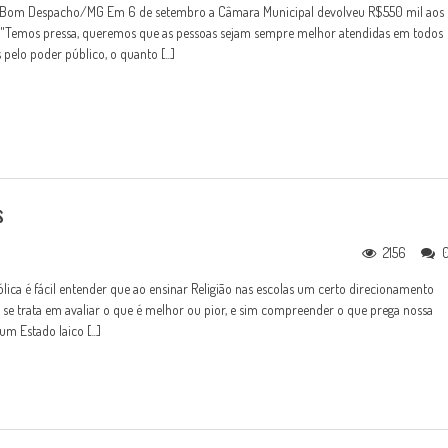
de Bom Despacho/MG Em 6 de setembro a Câmara Municipal devolveu R$550 mil aos
. "Temos pressa, queremos que as pessoas sejam sempre melhor atendidas em todos
 pelo poder público, o quanto [...]
s
2156
lica é fácil entender que ao ensinar Religião nas escolas um certo direcionamento
o se trata em avaliar o que é melhor ou pior, e sim compreender o que prega nossa
m Estado laico [...]