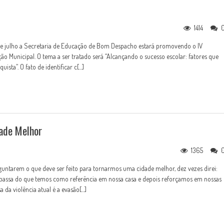
1414
e julho a Secretaria de Educação de Bom Despacho estará promovendo o IV
o Municipal. O tema a ser tratado será “Alcançando o sucesso escolar: fatores que
ista”. O fato de identificar c[...]
ade Melhor
1365
untarem o que deve ser feito para tornarmos uma cidade melhor, dez vezes direi:
passa do que temos como referência em nossa casa e depois reforçamos em nossas
 da violência atual é a evasão[...]