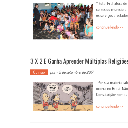
* Foto: Prefeitura 
cofres do município
os serviços prestados
continue lendo ->
3 X 2 E Ganha Aprender Múltiplas Religiõe
Opinião
por
-
2 de setembro de 2017
Por sua maioria cató
ocorra no Brasil. Nã
Constituição: somos u
continue lendo ->