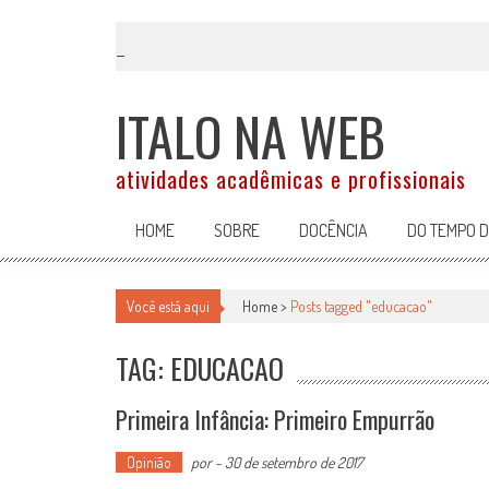
Skip
to
content
ITALO NA WEB
atividades acadêmicas e profissionais
HOME
SOBRE
DOCÊNCIA
DO TEMPO 
Você está aqui
Home >
Posts tagged "educacao"
TAG: EDUCACAO
Primeira Infância: Primeiro Empurrão
Opinião
por
-
30 de setembro de 2017