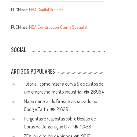
PUCMinas:
MBA Capital Projects
0
PUCMinas:
MBA Construction Claims Specialist
SOCIAL
ARTIGOS POPULARES
Tutorial: como fazer a curva S de custos de
um empreendimento industrial
26964
0
Mapa mineral do Brasil é visualizado no
Google Earth
21629
Perguntas e respostas sobre Gestão de
Obras na Construção Civil
12468
ZEA: ou o milho de pipoca
9616