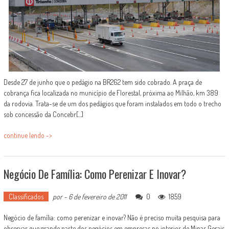
Desde 27 de junho que o pedágio na BR262 tem sido cobrado. A praça de
cobrança fica localizada no município de Florestal, próxima ao Milhão, km 389
da rodovia. Trata-se de um dos pedágios que foram instalados em todo o trecho
sob concessão da Concebr[...]
continue lendo ->
Negócio De Família: Como Perenizar E Inovar?
Classificados
por
-
6 de fevereiro de 2011
0
1859
Negócio de família: como perenizar e inovar? Não é preciso muita pesquisa para
observar que grande parte dos negócios em empresas no interior de Minas Gerais