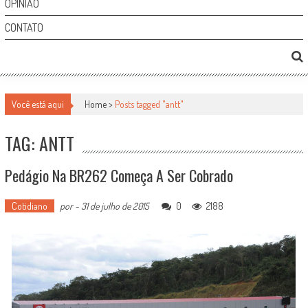
OPINIÃO
CONTATO
Você está aqui
Home >
Posts tagged "antt"
TAG: ANTT
Pedágio Na BR262 Começa A Ser Cobrado
Cotidiano
por
-
31 de julho de 2015
0
2188