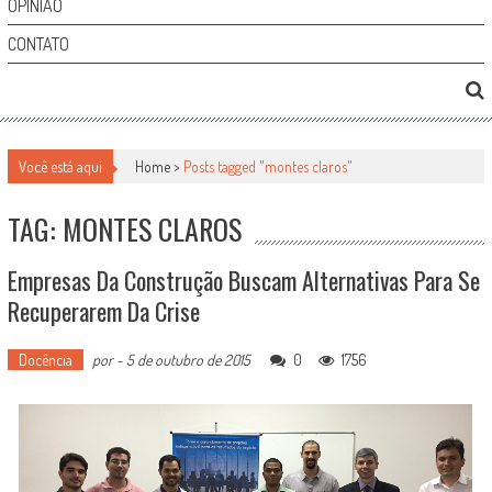
OPINIÃO
CONTATO
Você está aqui
Home >
Posts tagged "montes claros"
TAG: MONTES CLAROS
Empresas Da Construção Buscam Alternativas Para Se
Recuperarem Da Crise
Docência
por
-
5 de outubro de 2015
0
1756