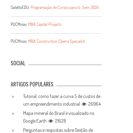
SalettoEDU:
Programação de Cursos para 1o. Sem. 2024
PUCMinas:
MBA Capital Projects
e
PUCMinas:
MBA Construction Claims Specialist
SOCIAL
ARTIGOS POPULARES
Tutorial: como fazer a curva S de custos de
um empreendimento industrial
26964
Mapa mineral do Brasil é visualizado no
Google Earth
21628
Perguntas e respostas sobre Gestão de