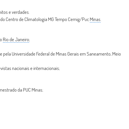
itos e verdades.
or do Centro de Climatologia MG Tempo Cemig/Puc
Minas
.
do
Rio de Janeiro
;
;
se pela Universidade Federal de Minas Gerais em Saneamento, Meio
istas nacionais e internacionais;
 mestrado da PUC Minas;