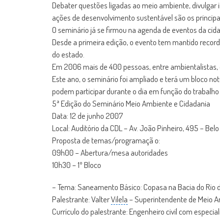
Debater questões ligadas ao meio ambiente, divulgar i
ações de desenvolvimento sustentável são os principa
O seminário já se firmou na agenda de eventos da c
Desde a primeira edição, o evento tem mantido record
do estado.
Em 2006 mais de 400 pessoas, entre ambientalistas, e
Este ano, o seminário foi ampliado e terá um bloco n
podem participar durante o dia em função do trabalho 
5ª Edição do Seminário Meio Ambiente e Cidadania
Data: 12 de junho 2007
Local: Auditório da CDL – Av. João Pinheiro, 495 – Bel
Proposta de temas/programaçã o:
09h00 – Abertura/mesa autoridades
10h30 – 1º Bloco
– Tema: Saneamento Básico: Copasa na Bacia do Rio 
Palestrante: Valter
Vilela
– Superintendente de Meio 
Currículo do palestrante: Engenheiro civil com especi