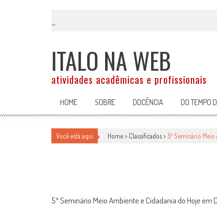
Skip
to
content
ITALO NA WEB
atividades acadêmicas e profissionais
HOME
SOBRE
DOCÊNCIA
DO TEMPO 
5º SEMINÁRIO MEIO AMBIENTE E
Você está aqui
Home >
Classificados
>
5º Seminário Meio
Classificados
por
-
30 de maio de 2007
5º Seminário Meio Ambiente e Cidadania do Hoje em D