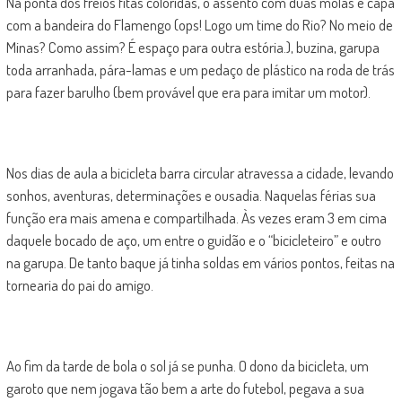
Na ponta dos freios fitas coloridas, o assento com duas molas e capa
com a bandeira do Flamengo (ops! Logo um time do Rio? No meio de
Minas? Como assim? É espaço para outra estória.), buzina, garupa
toda arranhada, pára-lamas e um pedaço de plástico na roda de trás
para fazer barulho (bem provável que era para imitar um motor).
Nos dias de aula a bicicleta barra circular atravessa a cidade, levando
sonhos, aventuras, determinações e ousadia. Naquelas férias sua
função era mais amena e compartilhada. Às vezes eram 3 em cima
daquele bocado de aço, um entre o guidão e o “bicicleteiro” e outro
na garupa. De tanto baque já tinha soldas em vários pontos, feitas na
tornearia do pai do amigo.
Ao fim da tarde de bola o sol já se punha. O dono da bicicleta, um
garoto que nem jogava tão bem a arte do futebol, pegava a sua