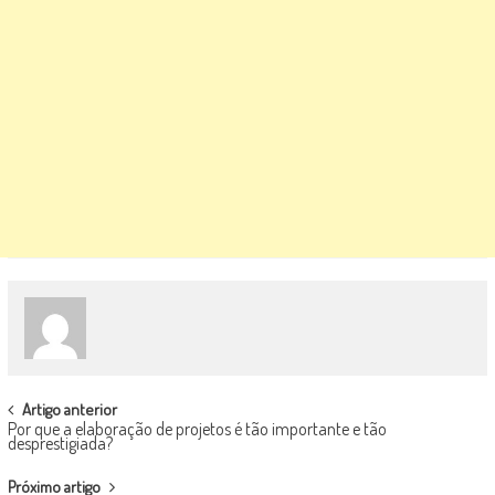
POST
Artigo anterior
Por que a elaboração de projetos é tão importante e tão
NAVIGATION
desprestigiada?
Próximo artigo