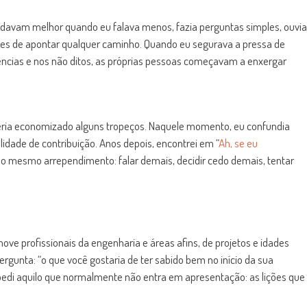
andavam melhor quando eu falava menos, fazia perguntas simples, ouvia
es de apontar qualquer caminho. Quando eu segurava a pressa de
tências e nos não ditos, as próprias pessoas começavam a enxergar
eria economizado alguns tropeços. Naquele momento, eu confundia
idade de contribuição. Anos depois, encontrei em “
Ah, se eu
 o mesmo arrependimento: falar demais, decidir cedo demais, tentar
ve profissionais da engenharia e áreas afins, de projetos e idades
rgunta: “o que você gostaria de ter sabido bem no início da sua
s; pedi aquilo que normalmente não entra em apresentação: as lições que