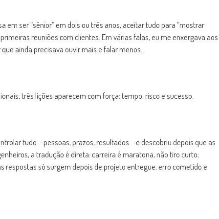
a em ser “sênior” em dois ou três anos, aceitar tudo para “mostrar
 primeiras reuniões com clientes. Em várias falas, eu me enxergava aos
r que ainda precisava ouvir mais e falar menos.
sionais, três lições aparecem com força: tempo, risco e sucesso.
trolar tudo – pessoas, prazos, resultados – e descobriu depois que as
eiros, a tradução é direta: carreira é maratona, não tiro curto;
 respostas só surgem depois de projeto entregue, erro cometido e