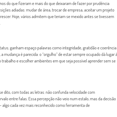
nos do que fizeram e mais do que deixaram de fazer por prudência
nsições adiadas: mudar de área, trocar de empresa, aceitar um projeto
rescer. Hoje, vários admitem que teriam se mexido antes se tivessem
.
e status; ganham espaço palavras como integridade, gratidão e coerência
, a mudança é parecida: o “orgulho” de estar sempre ocupado dá lugar 
do trabalho e escolher ambientes em que seja possível aprender sem se
e dito, com todas as letras: não confunda velocidade com
ervalo entre falas. Essa percepção não veio num estalo, mas da decisão
de – algo cada vez mais reconhecido como ferramenta de