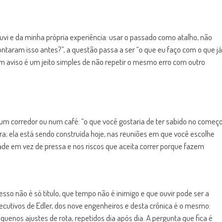
 ouvi e da minha própria experiência: usar o passado como atalho, não
taram isso antes?”, a questão passa a ser “o que eu faço com o que já
em aviso é um jeito simples de não repetir o mesmo erro com outro
num corredor ou num café: “o que você gostaria de ter sabido no começ
ora; ela está sendo construída hoje, nas reuniões em que você escolhe
ade em vez de pressa e nos riscos que aceita correr porque fazem
sso não é só título, que tempo não é inimigo e que ouvir pode ser a
ecutivos de Edler, dos nove engenheiros e desta crônica é o mesmo:
quenos ajustes de rota, repetidos dia após dia. A pergunta que fica é