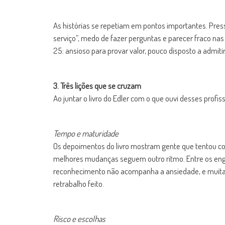
As histórias se repetiam em pontos importantes. Press
serviço”, medo de fazer perguntas e parecer fraco nas
25: ansioso para provar valor, pouco disposto a admiti
3. Três lições que se cruzam
Ao juntar o livro do Edler com o que ouvi desses profis
Tempo e maturidade
Os depoimentos do livro mostram gente que tentou con
melhores mudanças seguem outro ritmo. Entre os engenh
reconhecimento não acompanha a ansiedade, e muitas
retrabalho feito.
Risco e escolhas