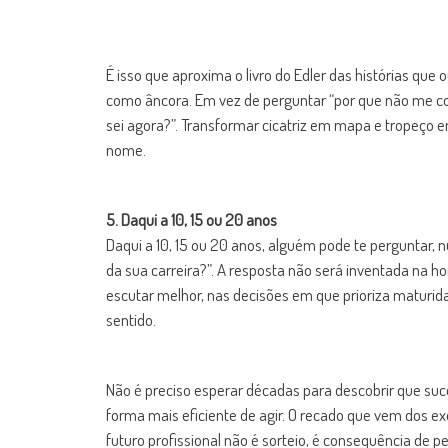
É isso que aproxima o livro do Edler das histórias que
como âncora. Em vez de perguntar “por que não me con
sei agora?”. Transformar cicatriz em mapa e tropeço 
nome.
5. Daqui a 10, 15 ou 20 anos
Daqui a 10, 15 ou 20 anos, alguém pode te perguntar, 
da sua carreira?”. A resposta não será inventada na h
escutar melhor, nas decisões em que prioriza maturid
sentido.
Não é preciso esperar décadas para descobrir que suce
forma mais eficiente de agir. O recado que vem dos ex
futuro profissional não é sorteio, é consequência de pe