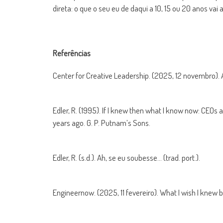
direta: o que o seu eu de daqui a 10, 15 ou 20 anos vai 
Referências
Center for Creative Leadership. (2025, 12 novembro). Ac
Edler, R. (1995). If I knew then what I know now: CEO
years ago. G. P. Putnam’s Sons.
Edler, R. (s.d.). Ah, se eu soubesse… (trad. port.).
Engineernow. (2025, 11 fevereiro). What I wish I knew