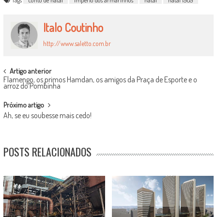
Italo Coutinho
http://www.saletto.com.br
POST
Artigo anterior
Flamengo, os primos Hamdan, os amigos da Praça de Esporte e o
NAVIGATION
arroz do Pombinha
Próximo artigo
Ah, se eu soubesse mais cedo!
POSTS RELACIONADOS