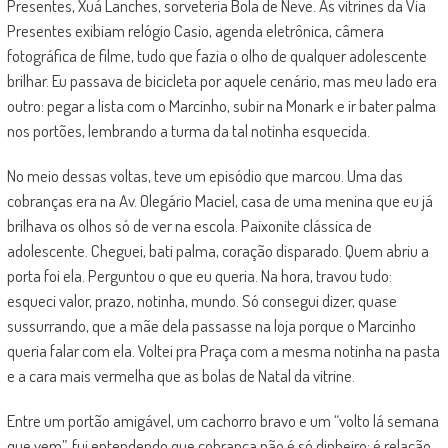
Presentes, Xuá Lanches, sorveteria Bola de Neve. As vitrines da Via
Presentes exibiam relógio Casio, agenda eletrônica, câmera
fotográfica de filme, tudo que fazia o olho de qualquer adolescente
brilhar. Eu passava de bicicleta por aquele cenário, mas meu lado era
outro: pegar a lista com o Marcinho, subir na Monark e ir bater palma
nos portões, lembrando a turma da tal notinha esquecida.​
No meio dessas voltas, teve um episódio que marcou. Uma das
cobranças era na Av. Olegário Maciel, casa de uma menina que eu já
brilhava os olhos só de ver na escola. Paixonite clássica de
adolescente. Cheguei, bati palma, coração disparado. Quem abriu a
porta foi ela. Perguntou o que eu queria. Na hora, travou tudo:
esqueci valor, prazo, notinha, mundo. Só consegui dizer, quase
sussurrando, que a mãe dela passasse na loja porque o Marcinho
queria falar com ela. Voltei pra Praça com a mesma notinha na pasta
e a cara mais vermelha que as bolas de Natal da vitrine.
Entre um portão amigável, um cachorro bravo e um “volto lá semana
que vem”, fui entendendo que cobrança não é só dinheiro: é relação,