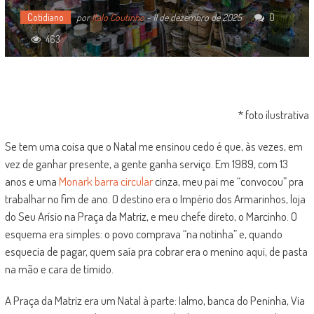
Cotidiano
por
Italo Coutinho
-
11 de dezembro de 2025
0
463
* foto ilustrativa
Se tem uma coisa que o Natal me ensinou cedo é que, às vezes, em
vez de ganhar presente, a gente ganha serviço. Em 1989, com 13
anos e uma
Monark barra circular
cinza, meu pai me “convocou” pra
trabalhar no fim de ano. O destino era o Império dos Armarinhos, loja
do Seu Arísio na Praça da Matriz, e meu chefe direto, o Marcinho. O
esquema era simples: o povo comprava “na notinha” e, quando
esquecia de pagar, quem saía pra cobrar era o menino aqui, de pasta
na mão e cara de tímido.​
A Praça da Matriz era um Natal à parte: Ialmo, banca do Peninha, Via