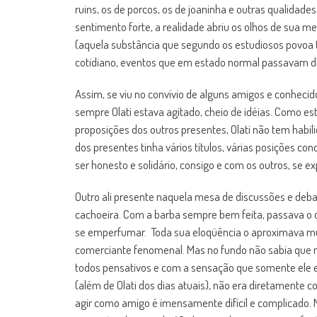
ruins, os de porcos, os de joaninha e outras qualidades
sentimento forte, a realidade abriu os olhos de sua me
(aquela substância que segundo os estudiosos povoa 
cotidiano, eventos que em estado normal passavam d
Assim, se viu no convívio de alguns amigos e conhec
sempre Olati estava agitado, cheio de idéias. Como e
proposições dos outros presentes, Olati não tem habi
dos presentes tinha vários títulos, várias posições con
ser honesto e solidário, consigo e com os outros, se e
Outro ali presente naquela mesa de discussões e debat
cachoeira. Com a barba sempre bem feita, passava o 
se emperfumar. Toda sua eloqüência o aproximava m
comerciante fenomenal. Mas no fundo não sabia que m
todos pensativos e com a sensação que somente ele er
(além de Olati dos dias atuais), não era diretamente c
agir como amigo é imensamente difícil e complicado.