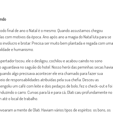
undo
todo final de ano o Natal é o mesmo. Quando assustamos chegou
das com motivos da época. Ano após ano a magia do Natal luta para se
r o invólucro e brotar. Precisa ser muito bem plantada e regada com um
mildade e humanismo.
espertador tocou, ele o desligou, cochilou e acabou caindo no sono
o aguardava no saguão do hotel. Nosso herói das perninhas secas havia
 quando algo precisava acontecer ele era chamado para fazer sua
eio de responsabilidades atribuídas pela sua chefia. Desceu as
ngoliu um café com leite e dois pedaços de bolo, fez o check-out e foi
nduzindo o carro. Curvas para lá e para cá, Olati caiu profundamente no
até o local de trabalho.
voaram a mente de Olati. Haviam vários tipos de espíritos: os bons, os