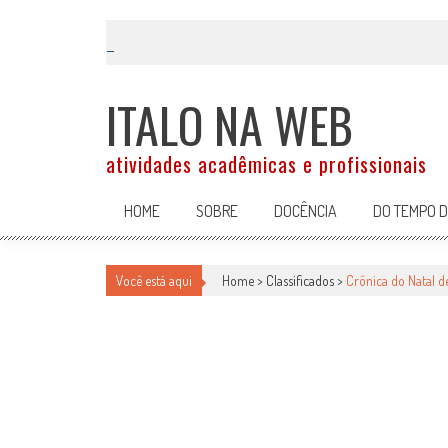
Skip
to
content
ITALO NA WEB
atividades acadêmicas e profissionais
HOME
SOBRE
DOCÊNCIA
DO TEMPO 
CRÔNICA DO NATAL DE HOJE: N
Você está aqui
Home >
Classificados
>
Crônica do Natal d
Classificados
por
-
17 de dezembro de 2011