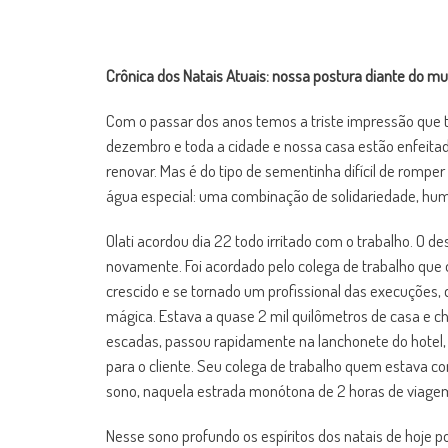
Crônica dos Natais Atuais: nossa postura diante do m
Com o passar dos anos temos a triste impressão que 
dezembro e toda a cidade e nossa casa estão enfeita
renovar. Mas é do tipo de sementinha difícil de rompe
água especial: uma combinação de solidariedade, hu
Olati acordou dia 22 todo irritado com o trabalho. O d
novamente. Foi acordado pelo colega de trabalho que 
crescido e se tornado um profissional das execuções,
mágica. Estava a quase 2 mil quilômetros de casa e ch
escadas, passou rapidamente na lanchonete do hotel, e
para o cliente. Seu colega de trabalho quem estava co
sono, naquela estrada monótona de 2 horas de viagem 
Nesse sono profundo os espíritos dos natais de hoje po