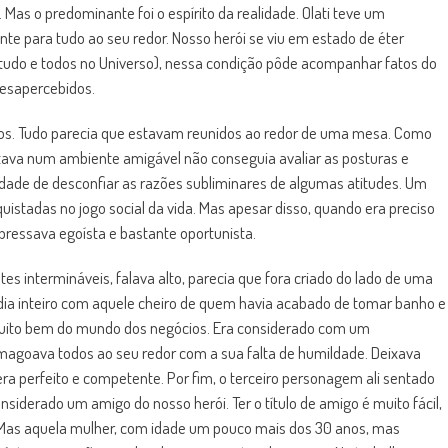
. Mas o predominante foi o espírito da realidade. Olati teve um
nte para tudo ao seu redor. Nosso herói se viu em estado de éter
tudo e todos no Universo), nessa condição pôde acompanhar fatos do
esapercebidos.
idos. Tudo parecia que estavam reunidos ao redor de uma mesa. Como
stava num ambiente amigável não conseguia avaliar as posturas e
lidade de desconfiar as razões subliminares de algumas atitudes. Um
quistadas no jogo social da vida. Mas apesar disso, quando era preciso
xpressava egoísta e bastante oportunista.
es intermináveis, falava alto, parecia que fora criado do lado de uma
dia inteiro com aquele cheiro de quem havia acabado de tomar banho e
uito bem do mundo dos negócios. Era considerado com um
agoava todos ao seu redor com a sua falta de humildade. Deixava
a perfeito e competente. Por fim, o terceiro personagem ali sentado
onsiderado um amigo do nosso herói. Ter o título de amigo é muito fácil,
 Mas aquela mulher, com idade um pouco mais dos 30 anos, mas