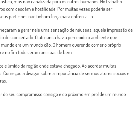
ástica, mas não canalizada para os outros humanos. No trabalho
os com desdém e hostilidade. Por muitas vezes poderia ser
eus partícipes não tinham força para enfrentá-la.
omeçaram a gerar nele uma sensação de náuseas, aquela impressão de
todo desconcertado. Olati nunca havia percebido o ambiente que
a. O mundo era um mundo cão. O homem querendo comer o próprio
do e no fim todos eram pessoas de bem.
nte e úmido da região onde estava chegado. Ao acordar muitas
. Começou a divagar sobre a importância de sermos atores sociais e
ras.
usar do seu compromisso consigo e do próximo em prol de um mundo