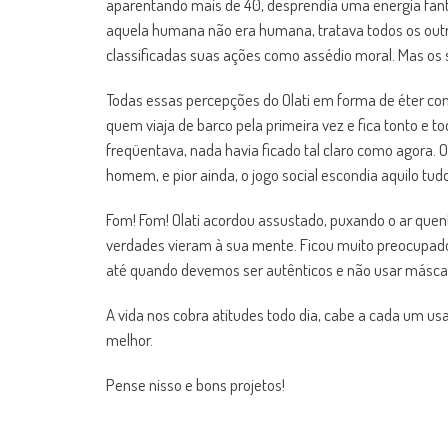
aparentando mais de 40, desprendia uma energia fant
aquela humana não era humana, tratava todos os outr
classificadas suas ações como assédio moral. Mas os s
Todas essas percepções do Olati em forma de éter c
quem viaja de barco pela primeira vez e fica tonto e 
freqüentava, nada havia ficado tal claro como agor
homem, e pior ainda, o jogo social escondia aquilo tu
Fom! Fom! Olati acordou assustado, puxando o ar que
verdades vieram à sua mente. Ficou muito preocupado
até quando devemos ser autênticos e não usar másca
A vida nos cobra atitudes todo dia, cabe a cada um 
melhor.
Pense nisso e bons projetos!