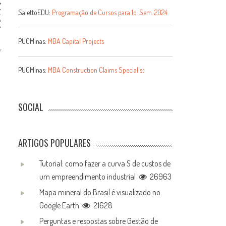
E
SalettoEDU:
Programação de Cursos para 1o. Sem. 2024
A
A
PUCMinas:
MBA Capital Projects
PUCMinas:
MBA Construction Claims Specialist
SOCIAL
ARTIGOS POPULARES
Tutorial: como fazer a curva S de custos de
um empreendimento industrial
26963
Mapa mineral do Brasil é visualizado no
Google Earth
21628
Perguntas e respostas sobre Gestão de