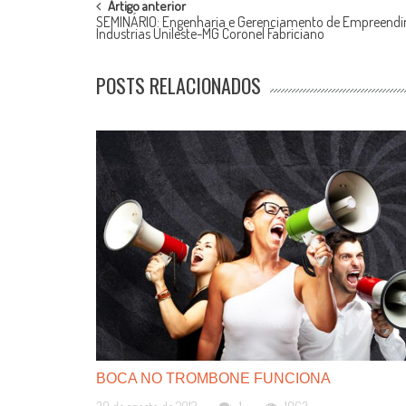
POST
Artigo anterior
SEMINÁRIO: Engenharia e Gerenciamento de Empreend
NAVIGATION
Industrias Unileste-MG Coronel Fabriciano
POSTS RELACIONADOS
BOCA NO TROMBONE FUNCIONA