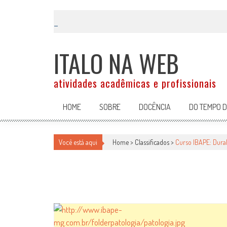
Skip
to
content
ITALO NA WEB
atividades acadêmicas e profissionais
HOME
SOBRE
DOCÊNCIA
DO TEMPO 
CURSO IBAPE: DURABILIDADE E 
Você está aqui
Home >
Classificados
>
Curso IBAPE: Durab
Classificados
por
-
21 de janeiro de 2011