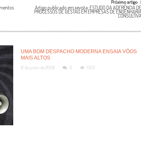
Próximo artigo
imentos
Artigo publicado em revista: ESTUDO DA ADERÊNCIA D
PROCESSOS DE GESTÃO EM EMPRESAS DE ENGENHARI
CONSULTIV
UMA BOM DESPACHO MODERNA ENSAIA VÔOS
MAIS ALTOS
12 de junho de 2008
0
1303