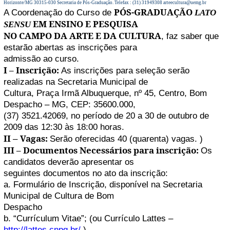
Horizonte/MG 30315-030 Secretaria de Pós-Graduação. Telefax : (31) 31949308 arteecultura@uemg.br
PÓS-GRADUAÇÃO
A Coordenação do Curso de
LATO
EM ENSINO E PESQUISA
SENSU
NO CAMPO DA ARTE E DA CULTURA
, faz saber que
estarão abertas as inscrições para
admissão ao curso.
I – Inscrição:
As inscrições para seleção serão
realizadas na Secretaria Municipal de
Cultura, Praça Irmã Albuquerque, nº 45, Centro, Bom
Despacho – MG, CEP: 35600.000,
(37) 3521.42069, no período de 20 a 30 de outubro de
2009 das 12:30 às 18:00 horas.
II
Vagas:
–
Serão oferecidas 40 (quarenta) vagas. )
III – Documentos Necessários para inscrição:
Os
candidatos deverão apresentar os
seguintes documentos no ato da inscrição:
a. Formulário de Inscrição, disponível na Secretaria
Municipal de Cultura de Bom
Despacho
b. “Currículum Vitae”; (ou Currículo Lattes –
http://lattes.cnpq.br/
)