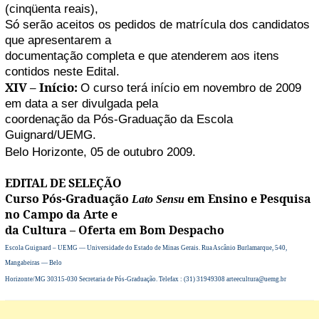
(cinqüenta reais),
Só serão aceitos os pedidos de matrícula dos candidatos
que apresentarem a
documentação completa e que atenderem aos itens
contidos neste Edital.
XIV – Início:
O curso terá início em novembro de 2009
em data a ser divulgada pela
coordenação da Pós-Graduação da Escola
Guignard/UEMG.
Belo Horizonte, 05 de outubro 2009.
EDITAL DE SELEÇÃO
Curso Pós-Graduação
em Ensino e Pesquisa
Lato Sensu
no Campo da Arte e
da Cultura – Oferta em Bom Despacho
Escola Guignard – UEMG — Universidade do Estado de Minas Gerais. Rua Ascânio Burlamarque, 540,
Mangabeiras — Belo
Horizonte/MG 30315-030 Secretaria de Pós-Graduação. Telefax : (31) 31949308 arteecultura@uemg.br