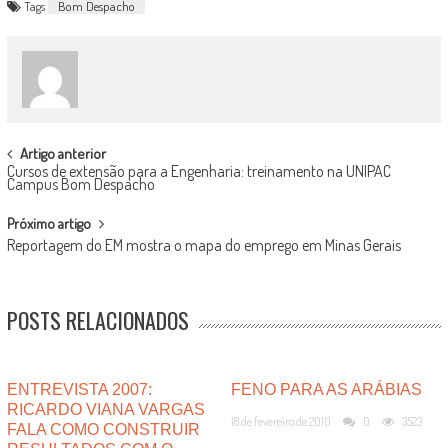
Tags
Bom Despacho
POST
Artigo anterior
Cursos de extensão para a Engenharia: treinamento na UNIPAC
NAVIGATION
Campus Bom Despacho
Próximo artigo
Reportagem do EM mostra o mapa do emprego em Minas Gerais
POSTS RELACIONADOS
ENTREVISTA 2007:
FENO PARA AS ARÁBIAS
RICARDO VIANA VARGAS
18 de fevereiro de 2010
0
3523
FALA COMO CONSTRUIR