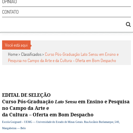
OPINIÃO
CONTATO
CURSO PÓS-GRADUAÇÃO LATO SENSU EM
ENSINO E PESQUISA NO CAMPO DA ARTE E DA
Você está aqui
CULTURA – OFERTA EM BOM DESPACHO
Home >
Classificados
>
Curso Pós-Graduação Lato Sensu em Ensino e
Pesquisa no Campo da Arte e da Cultura – Oferta em Bom Despacho
Classificados
por
-
12 de outubro de 2009
0
3147
EDITAL DE SELEÇÃO
Curso Pós-Graduação
em Ensino e Pesquisa
Lato Sensu
no Campo da Arte e
da Cultura – Oferta em Bom Despacho
Escola Guignard – UEMG — Universidade do Estado de Minas Gerais. Rua Ascânio Burlamarque, 540,
Mangabeiras — Belo