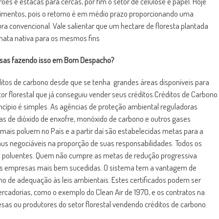
es e estacas para cercas, por fim o setor de celulose e papel. Hoje
timentos, pois o retorno é em médio prazo proporcionando uma
ura convencional. Vale salientar que um hectare de floresta plantada
mata nativa para os mesmos fins
resas fazendo isso em Bom Despacho?
éditos de carbono desde que se tenha grandes áreas disponíveis para
r florestal que já conseguiu vender seus créditos.Créditos de Carbono
rincípio é simples. As agências de proteção ambiental reguladoras
as de dióxido de enxofre, monóxido de carbono e outros gases
 mais poluem no País e a partir daí são estabelecidas metas para a
s negociáveis na proporção de suas responsabilidades. Todos os
de poluentes. Quem não cumpre as metas de redução progressiva
 das empresas mais bem sucedidas. O sistema tem a vantagem de
mo de adequação às leis ambientais. Estes certificados podem ser
rcadorias, como o exemplo do Clean Air de 1970, e os contratos na
s ou produtores do setor florestal vendendo créditos de carbono.