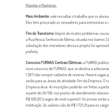
Rápidas e Rasteiras:
Meio Ambiente:
vale ressaltar o trabalho que os alun
Eles têm procurado os vereadores para entrevistas e 
Fim do Transtorno:
Depois de muitos problemas causad
a Rua Nossa Senhora de Fátima, situada nos bairros S
solicitação dos moradores dessa o projeto foi aprese
prefeito.
Concurso FURNAS Centrais Elétricas:
a FUNRIO publicou 
novo concurso de FURNAS, que se destina a selecionar
1.367 irão compor cadastro de reserva. Haverá vagas 
serão para as áreas de atividade-fim da Empresa. O 
Empresa atua. As inscrições poderão ser feitas a partir
a partir de 24/08, nos postos de atendimento relacion
R$ 100,00 (cargos de nível superior). As provas serão
instituição. Os salários são de R$ 1.721,31 para os car