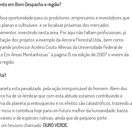
amento em Bom Despacho e região?
boa oportunidade para os produtores, empresários e investidores que
 planas e cultiváveis e se localizar próximas dos mercados
entos investindo nesta área. Por aqui não faltam profissionais, já
ação dos projetos a exemplo da Ancora Florestal Ltda., bem como
grande professor Acelino Couto Alfenas da Universidade Federal de
ipto Em Áreas Montanhosas” á pagina 15 na edição de 2007 o viveiro da
 região.
eta?
planeta esta penalizado pela ação irresponsável do homem. Alem dos
rece há de se lembrar que com esta atitude estamos contribuindo e
ima do planeta já enlouqueceu e os efeitos são catastróficos, trazendo 
 nisso e contribua hoje para um futuro melhor da humanidade, basta
váveis e de espécies nativas, ainda que de pequeno porte.
al um tesouro chamado,
OURO VERDE.