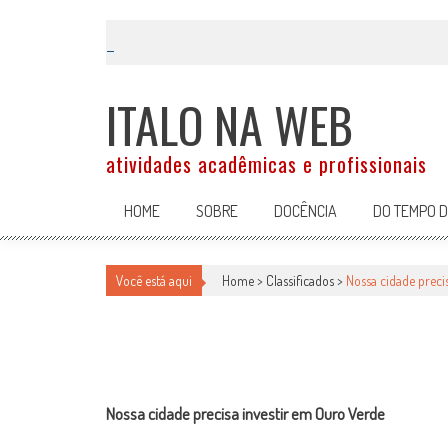
Skip
to
content
ITALO NA WEB
atividades acadêmicas e profissionais
HOME
SOBRE
DOCÊNCIA
DO TEMPO 
NOSSA CIDADE PRECISA INVESTI
Você está aqui
Home >
Classificados
>
Nossa cidade preci
Classificados
por
-
26 de agosto de 2009
Nossa cidade precisa investir em Ouro Verde