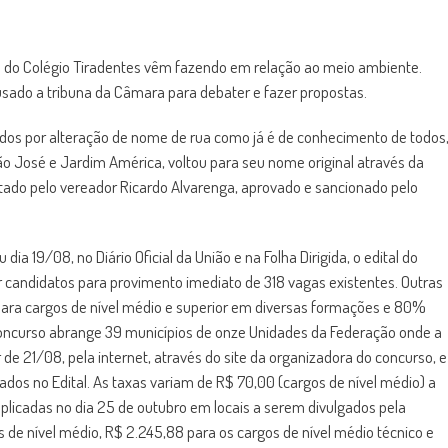
os do Colégio Tiradentes vêm fazendo em relação ao meio ambiente.
usado a tribuna da Câmara para debater e fazer propostas.
os por alteração de nome de rua como já é de conhecimento de todos
ão José e Jardim América, voltou para seu nome original através da
ntado pelo vereador Ricardo Alvarenga, aprovado e sancionado pelo
dia 19/08, no Diário Oficial da União e na Folha Dirigida, o edital do
 candidatos para provimento imediato de 318 vagas existentes. Outras
para cargos de nível médio e superior em diversas formações e 80%
concurso abrange 39 municípios de onze Unidades da Federação onde a
 de 21/08, pela internet, através do site da organizadora do concurso, e
ados no Edital. As taxas variam de R$ 70,00 (cargos de nível médio) a
 aplicadas no dia 25 de outubro em locais a serem divulgados pela
gos de nível médio, R$ 2.245,88 para os cargos de nível médio técnico e