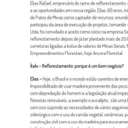
Elias Rafael, empresário do ramo de reflorestamento
e as oportunidades em nossa região. Elias, 60 anos, in
de Patos de Minas como captador de recursos, oriundo
participou da área de execução de projetos, tornando
Ltda, foi convidado e aceito como sócio na empresa
reflorestamento depois de já ter plantado mais de 20.
corretoras ligadas a bolsa de valores de Minas Gerais. 
Empreendimentos Florestais, hoje Ancora Florestal.
Ítalo – Reflorestamento: porque é um bom negócio?
Elias –
Hoje, o Brasil e o mundo estão carentes de ene
Impossibilitado de usar madeira proveniente das pouca
com depredação do homem e a legislação atual impede 
florestas renováveis, a exemplo o eucalipto, são um
com isso suprindo as necessidades de vários seguime
siderúrgico com o uso do carvão vegetal, cerâmicas, 
construção civil com o uso da madeira para escorament