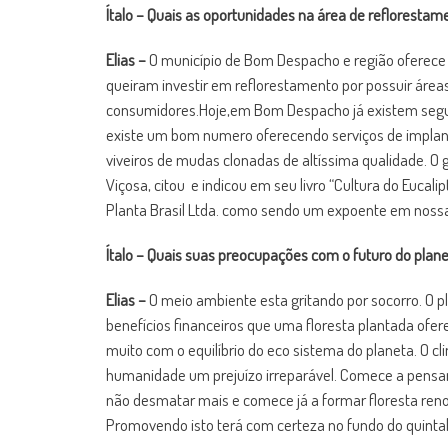
Ítalo – Quais as oportunidades na área de reflorest
Elias –
O município de Bom Despacho e região oferece 
queiram investir em reflorestamento por possuir áreas
consumidores.Hoje,em Bom Despacho já existem seguim
existe um bom numero oferecendo serviços de implant
viveiros de mudas clonadas de altíssima qualidade. O 
Viçosa, citou e indicou em seu livro “Cultura do Eucal
Planta Brasil Ltda. como sendo um expoente em nossa
Ítalo – Quais suas preocupações com o futuro do plan
Elias –
O meio ambiente esta gritando por socorro. O 
benefícios financeiros que uma floresta plantada ofe
muito com o equilíbrio do eco sistema do planeta. O cl
humanidade um prejuízo irreparável. Comece a pensar
não desmatar mais e comece já a formar floresta reno
Promovendo isto terá com certeza no fundo do quint