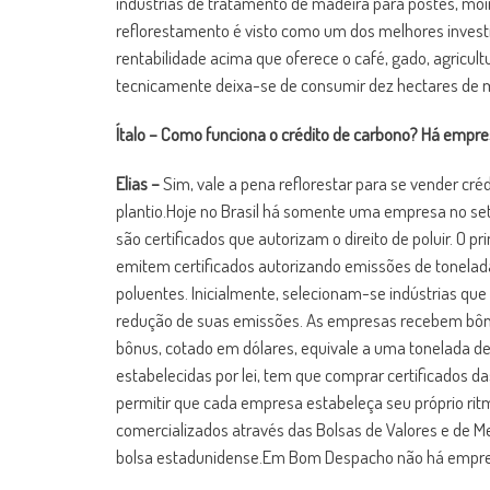
indústrias de tratamento de madeira para postes, moirõ
reflorestamento é visto como um dos melhores inves
rentabilidade acima que oferece o café, gado, agricult
tecnicamente deixa-se de consumir dez hectares de 
Ítalo – Como funciona o crédito de carbono? Há emp
Elias –
Sim, vale a pena reflorestar para se vender cr
plantio.Hoje no Brasil há somente uma empresa no seto
são certificados que autorizam o direito de poluir. O p
emitem certificados autorizando emissões de tonelad
poluentes. Inicialmente, selecionam-se indústrias que
redução de suas emissões. As empresas recebem bônu
bônus, cotado em dólares, equivale a uma tonelada 
estabelecidas por lei, tem que comprar certificados
permitir que cada empresa estabeleça seu próprio rit
comercializados através das Bolsas de Valores e de Me
bolsa estadunidense.Em Bom Despacho não há empresa