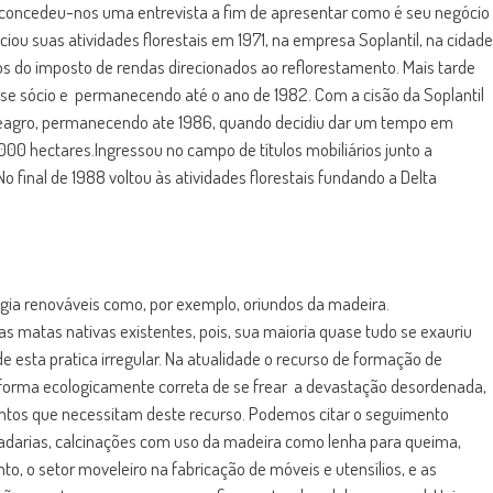
, concedeu-nos uma entrevista a fim de apresentar como é seu negócio
iciou suas atividades florestais em 1971, na empresa Soplantil, na cidade
s do imposto de rendas direcionados ao reflorestamento. Mais tarde
-se sócio e permanecendo até o ano de 1982. Com a cisão da Soplantil
 Seagro, permanecendo ate 1986, quando decidiu dar um tempo em
000 hectares.Ingressou no campo de títulos mobiliários junto a
No final de 1988 voltou às atividades florestais fundando a Delta
rgia renováveis como, por exemplo, oriundos da madeira.
s matas nativas existentes, pois, sua maioria quase tudo se exauriu
esta pratica irregular. Na atualidade o recurso de formação de
a forma ecologicamente correta de se frear a devastação desordenada,
ntos que necessitam deste recurso. Podemos citar o seguimento
padarias, calcinações com uso da madeira como lenha para queima,
o, o setor moveleiro na fabricação de móveis e utensílios, e as