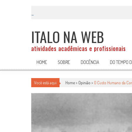
Skip
to
content
ITALO NA WEB
atividades acadêmicas e profissionais
HOME
SOBRE
DOCÊNCIA
DO TEMPO 
Você está aqui
Home >
Opinião
>
O Custo Humano da Cons