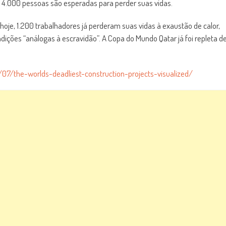
 4.000 pessoas são esperadas para perder suas vidas.
hoje, 1.200 trabalhadores já perderam suas vidas à exaustão de calor,
ições “análogas à escravidão”. A Copa do Mundo Qatar já foi repleta d
7/the-worlds-deadliest-construction-projects-visualized/