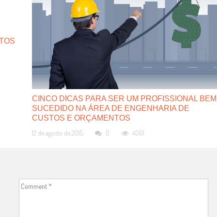
ETOS
CINCO DICAS PARA SER UM PROFISSIONAL BEM
SUCEDIDO NA ÁREA DE ENGENHARIA ​DE ​​
CUSTOS E ORÇAMENTOS
12 de agosto de 2015
0
4061