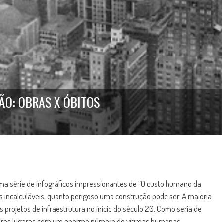
O: OBRAS X ÓBITOS
 série de infográficos impressionantes de “O custo humano da
s incalculáveis, quanto perigoso uma construção pode ser. A maioria
projetos de infraestrutura no início do século 20. Como seria de
imeiros lugares com um enorme número de vítimas humanas.