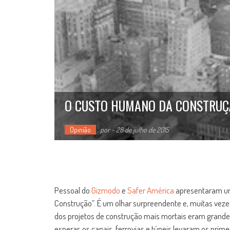
O CUSTO HUMANO DA CONSTRUÇÃ
Opinião
por
-
28 de julho de 2015
Pessoal do
Gizmodo
e
Safer América
apresentaram uma
Construção”. É um olhar surpreendente e, muitas veze
dos projetos de construção mais mortais eram grandes 
esperar, os canais, ferrovias e túneis levaram os pr