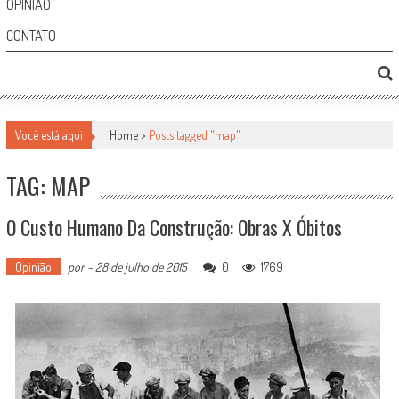
OPINIÃO
CONTATO
Você está aqui
Home >
Posts tagged "map"
TAG: MAP
O Custo Humano Da Construção: Obras X Óbitos
Opinião
por
-
28 de julho de 2015
0
1769