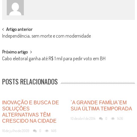
POST
Artigo anterior
Independência, sem morte e com modernidade
NAVIGATION
Próximo artigo
Cabo eleitoral ganha até R$ 1 mil para pedir voto em BH
POSTS RELACIONADOS
INOVAÇÃO E BUSCA DE
´A GRANDE FAMÍLIA´EM
SOLUÇÕES
SUA ÚLTIMA TEMPORADA
ALTERNATIVAS TÊM
10 de abril de 2014
0
1436
CRESCIDO NA CIDADE
16 de julho de 2009
0
1416