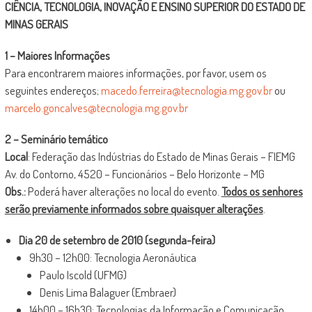
CIÊNCIA, TECNOLOGIA, INOVAÇÃO E ENSINO SUPERIOR DO ESTADO DE
MINAS GERAIS
1 – Maiores Informações
Para encontrarem maiores informações, por favor, usem os
seguintes endereços;
macedo.ferreira@tecnologia.mg.gov.br
ou
marcelo.goncalves@tecnologia.mg.gov.br
2 – Seminário temático
Local
: Federação das Indústrias do Estado de Minas Gerais – FIEMG
Av. do Contorno, 4520 – Funcionários – Belo Horizonte – MG
Obs.:
Poderá haver alterações no local do evento.
Todos os senhores
serão previamente informados sobre quaisquer alterações
.
Dia 20 de setembro de 2010 (segunda-feira)
9h30 – 12h00: Tecnologia Aeronáutica
Paulo Iscold (UFMG)
Denis Lima Balaguer (Embraer)
14h00 – 16h30: Tecnologias da Informação e Comunicação