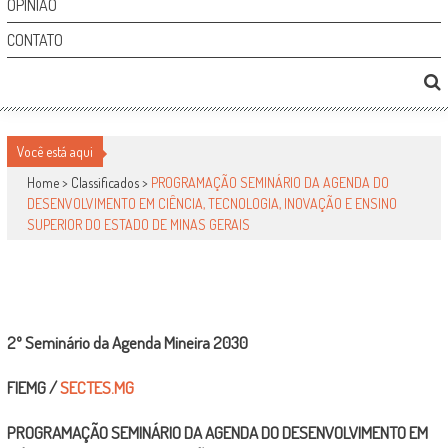
OPINIÃO
CONTATO
PROGRAMAÇÃO SEMINÁRIO DA AGENDA DO
DESENVOLVIMENTO EM CIÊNCIA, TECNOLOGIA,
INOVAÇÃO E ENSINO SUPERIOR DO ESTADO DE
Você está aqui
MINAS GERAIS
Home >
Classificados
>
PROGRAMAÇÃO SEMINÁRIO DA AGENDA DO
DESENVOLVIMENTO EM CIÊNCIA, TECNOLOGIA, INOVAÇÃO E ENSINO
SUPERIOR DO ESTADO DE MINAS GERAIS
Classificados
por
-
5 de setembro de 2010
0
1541
2º Seminário da Agenda Mineira 2030
FIEMG /
SECTES.MG
PROGRAMAÇÃO SEMINÁRIO DA AGENDA DO DESENVOLVIMENTO EM