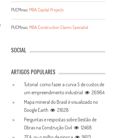
PUCMinas:
MBA Capital Projects
0
PUCMinas:
MBA Construction Claims Specialist
SOCIAL
ARTIGOS POPULARES
Tutorial: como fazer a curva S de custos de
um empreendimento industrial
26964
Mapa mineral do Brasil é visualizado no
Google Earth
21628
Perguntas e respostas sobre Gestão de
Obras na Construção Civil
12468
ZEA: ou o milho de pipoca
9613