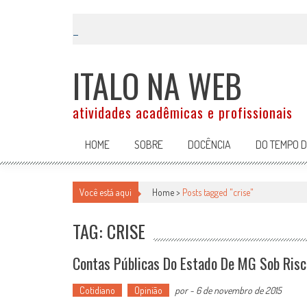
Skip
to
content
ITALO NA WEB
atividades acadêmicas e profissionais
HOME
SOBRE
DOCÊNCIA
DO TEMPO 
Você está aqui
Home >
Posts tagged "crise"
TAG: CRISE
Contas Públicas Do Estado De MG Sob Risc
Cotidiano
Opinião
por
-
6 de novembro de 2015