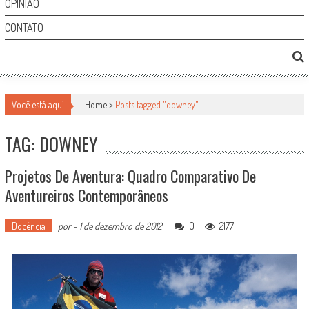
OPINIÃO
CONTATO
Você está aqui
Home >
Posts tagged "downey"
TAG: DOWNEY
Projetos De Aventura: Quadro Comparativo De
Aventureiros Contemporâneos
Docência
por
-
1 de dezembro de 2012
0
2177