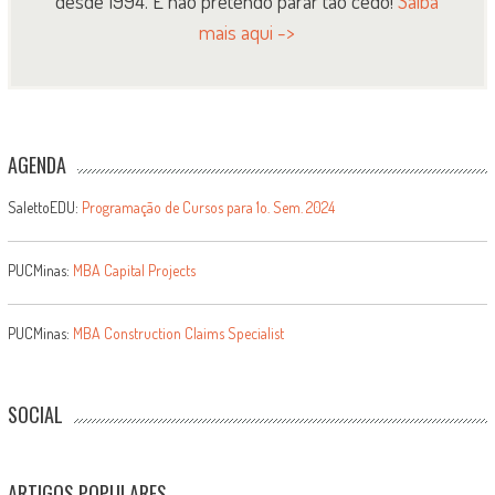
desde 1994. E não pretendo parar tão cedo!
Saiba
mais aqui ->
AGENDA
SalettoEDU:
Programação de Cursos para 1o. Sem. 2024
PUCMinas:
MBA Capital Projects
PUCMinas:
MBA Construction Claims Specialist
SOCIAL
ARTIGOS POPULARES