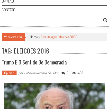
OPINIÃO
CONTATO
Você está aqui
Home >
Posts tagged "eleicoes 2016"
TAG: ELEICOES 2016
Trump E O Sentido De Democracia
Opinião
por
-
12 de novembro de 2016
0
1462