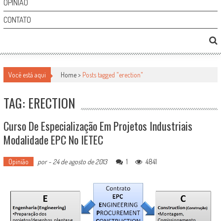
OPINIÃO
CONTATO
Você está aqui
Home >
Posts tagged "erection"
TAG: ERECTION
Curso De Especialização Em Projetos Industriais
Modalidade EPC No IETEC
Opinião
por
-
24 de agosto de 2013
1
4841