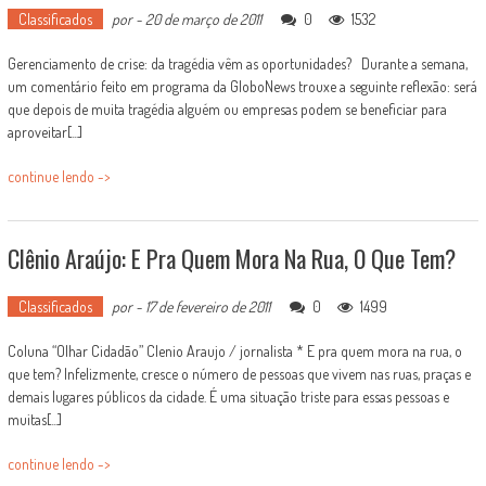
Classificados
por
-
20 de março de 2011
0
1532
Gerenciamento de crise: da tragédia vêm as oportunidades? Durante a semana,
um comentário feito em programa da GloboNews trouxe a seguinte reflexão: será
que depois de muita tragédia alguém ou empresas podem se beneficiar para
aproveitar[...]
continue lendo ->
Clênio Araújo: E Pra Quem Mora Na Rua, O Que Tem?
Classificados
por
-
17 de fevereiro de 2011
0
1499
Coluna “Olhar Cidadão” Clenio Araujo / jornalista * E pra quem mora na rua, o
que tem? Infelizmente, cresce o número de pessoas que vivem nas ruas, praças e
demais lugares públicos da cidade. É uma situação triste para essas pessoas e
muitas[...]
continue lendo ->