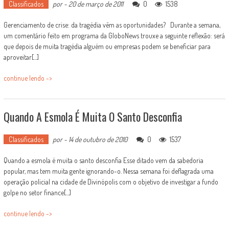
Classificados
por
-
20 de março de 2011
0
1538
Gerenciamento de crise: da tragédia vêm as oportunidades? Durante a semana,
um comentário feito em programa da GloboNews trouxe a seguinte reflexão: será
que depois de muita tragédia alguém ou empresas podem se beneficiar para
aproveitar[...]
continue lendo ->
Quando A Esmola É Muita O Santo Desconfia
Classificados
por
-
14 de outubro de 2010
0
1537
Quando a esmola é muita o santo desconfia Esse ditado vem da sabedoria
popular, mas tem muita gente ignorando-o. Nessa semana foi deflagrada uma
operação policial na cidade de Divinópolis com o objetivo de investigar a fundo
golpe no setor finance[...]
continue lendo ->