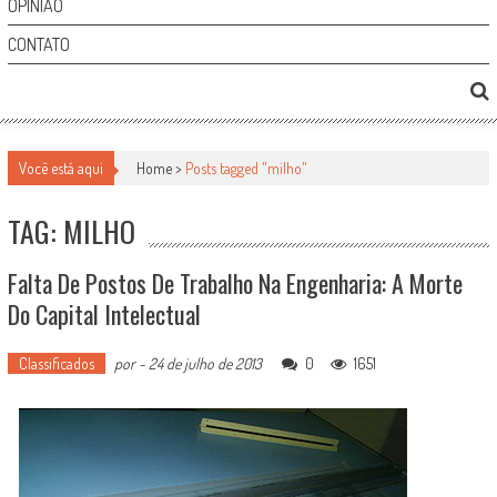
OPINIÃO
CONTATO
Você está aqui
Home >
Posts tagged "milho"
TAG: MILHO
Falta De Postos De Trabalho Na Engenharia: A Morte
Do Capital Intelectual
Classificados
por
-
24 de julho de 2013
0
1651