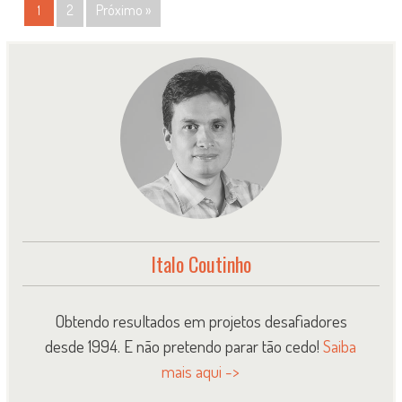
POSTS
2
Próximo »
1
NAVIGATION
Italo Coutinho
Obtendo resultados em projetos desafiadores
desde 1994. E não pretendo parar tão cedo!
Saiba
mais aqui ->