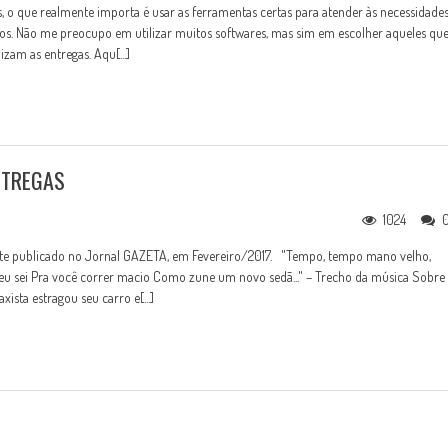
s, o que realmente importa é usar as ferramentas certas para atender às necessidade
vos. Não me preocupo em utilizar muitos softwares, mas sim em escolher aqueles qu
zam as entregas. Aqu[...]
NTREGAS
1024
nte publicado no Jornal GAZETA, em Fevereiro/2017. "Tempo, tempo mano velho,
 eu sei Pra você correr macio Como zune um novo sedã..." – Trecho da música Sobre
xista estragou seu carro e[...]