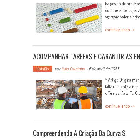
Na gestão de projeto
do time e dos objeti
agregam valor e otimi
continue lendo ->
ACOMPANHAR TAREFAS E GARANTIR AS E
Opinião
por
Italo Coutinho
-
6 de abril de 2023
* Artigo Originalme
falta um tanto ainda
o Tempo, Pato Fu. O ta
continue lendo ->
Compreendendo A Criação Da Curva S