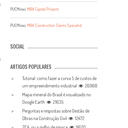
3
PUCMinas:
MBA Capital Projects
PUCMinas:
MBA Construction Claims Specialist
SOCIAL
9
ARTIGOS POPULARES
Tutorial: como fazer a curva S de custos de
um empreendimento industrial
26968
Mapa mineral do Brasil é visualizado no
Google Earth
21635
Perguntas e respostas sobre Gestão de
Obras na Construção Civil
12472
ZEA: ou o milho de pipoca
9620