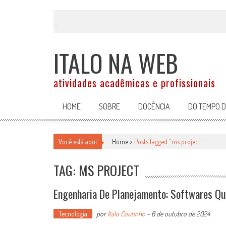
Skip
to
content
ITALO NA WEB
atividades acadêmicas e profissionais
HOME
SOBRE
DOCÊNCIA
DO TEMPO 
Você está aqui
Home >
Posts tagged "ms project"
TAG: MS PROJECT
Engenharia De Planejamento: Softwares Q
Tecnologia
por
Italo Coutinho
-
6 de outubro de 2024