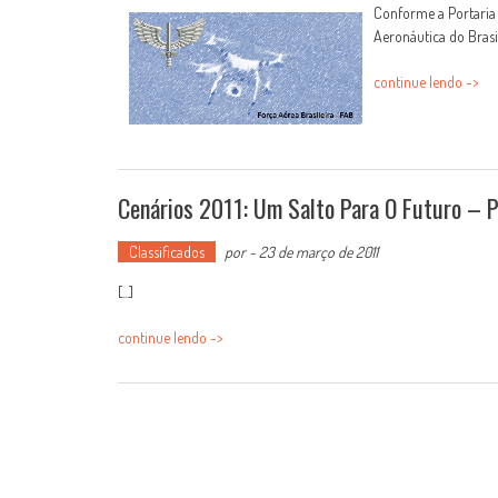
Conforme a Portaria
Aeronáutica do Brasi
continue lendo ->
Cenários 2011: Um Salto Para O Futuro – 
Classificados
por
-
23 de março de 2011
[...]
continue lendo ->