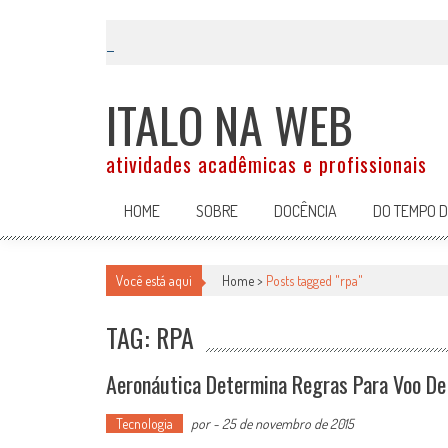
Skip
to
content
ITALO NA WEB
atividades acadêmicas e profissionais
HOME
SOBRE
DOCÊNCIA
DO TEMPO 
Você está aqui
Home >
Posts tagged "rpa"
TAG: RPA
Aeronáutica Determina Regras Para Voo De 
Tecnologia
por
-
25 de novembro de 2015