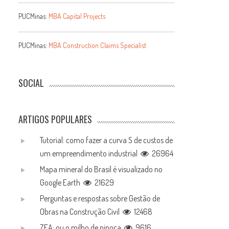
PUCMinas:
MBA Capital Projects
PUCMinas:
MBA Construction Claims Specialist
SOCIAL
ARTIGOS POPULARES
Tutorial: como fazer a curva S de custos de
um empreendimento industrial
26964
Mapa mineral do Brasil é visualizado no
Google Earth
21629
Perguntas e respostas sobre Gestão de
Obras na Construção Civil
12468
ZEA: ou o milho de pipoca
9616