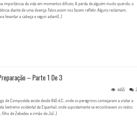
 importância da vida em momentos difíceis. A perda de alguém muito querido, o
ência diante de uma doença. Fatos assim nos fazem refletir. Alguns reclamam,
a levantar a cabeça e seguir adiant[...]
reparação – Parte 1 De 3
4455
o de Compostela existe desde 845 d.C., onde os peregrinos começaram a visitar a
ela (extremo ocidental da Espanha), onde supostamente se encontravam os restos
 filho de Zebedeu e irmão de Jo[...]