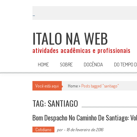
Skip
to
content
ITALO NA WEB
atividades acadêmicas e profissionais
HOME
SOBRE
DOCÊNCIA
DO TEMPO 
Você está aqui
Home >
Posts tagged "santiago"
TAG: SANTIAGO
Bom Despacho No Caminho De Santiago: Vol
Cotidiano
por
-
18 de fevereiro de 2016