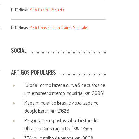
PUCMinas:
MBA Capital Projects
PUCMinas:
MBA Construction Claims Specialist
0
SOCIAL
ARTIGOS POPULARES
Tutorial: como fazer a curva S de custos de
um empreendimento industrial
26961
Mapa mineral do Brasil é visualizado no
Google Earth
21626
Perguntas e respostas sobre Gestão de
Obras na Construção Civil
12464
ZEA: ou o milho de pipoca
9608