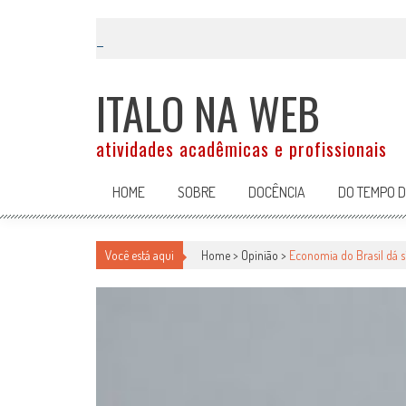
Skip
to
content
ITALO NA WEB
atividades acadêmicas e profissionais
HOME
SOBRE
DOCÊNCIA
DO TEMPO 
Você está aqui
Home >
Opinião
>
Economia do Brasil dá s