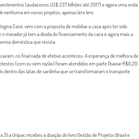
nvestimentos (audaciosos US$ 237 bilhões até 2017) e agora uma onda
ade nenhuma em novos projetos, apenas lero lero.
Regina Casé, vem com a proposta de mobiliar a casa após ter sido
 o morador já tem a dívida do financiamento da casa e agora mais a
onomia doméstica que resista.
saram, no final nada de efetivo aconteceu. A esperança de melhora de
rotestos (com ou sem razão) foram atendidos em parte (baixar R$0,20
o dentro das latas de sardinha que se transformaram o transporte
ia 3) a Unipac recebeu a doação do livro Gestão de Projetos Brasil e