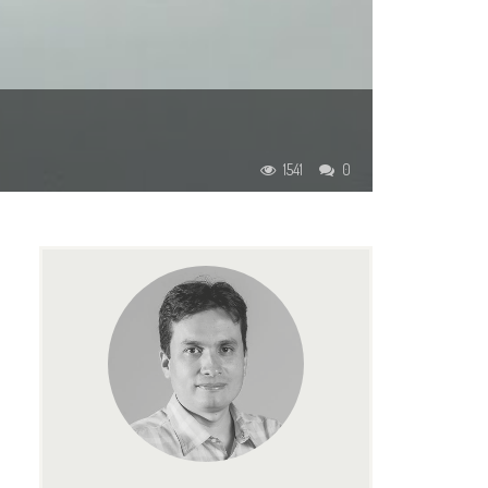
1541
0