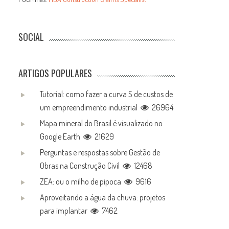
SOCIAL
ARTIGOS POPULARES
Tutorial: como fazer a curva S de custos de
um empreendimento industrial
26964
Mapa mineral do Brasil é visualizado no
Google Earth
21629
Perguntas e respostas sobre Gestão de
Obras na Construção Civil
12468
ZEA: ou o milho de pipoca
9616
Aproveitando a água da chuva: projetos
para implantar
7462