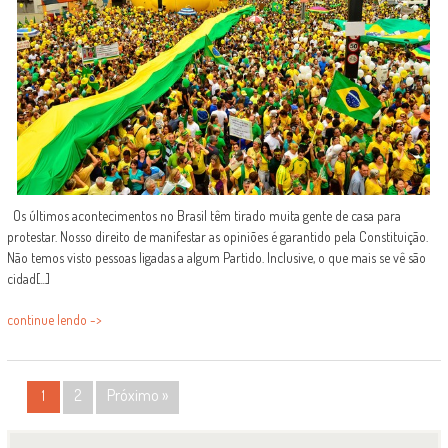
Os últimos acontecimentos no Brasil têm tirado muita gente de casa para
protestar. Nosso direito de manifestar as opiniões é garantido pela Constituição.
Não temos visto pessoas ligadas a algum Partido. Inclusive, o que mais se vê são
cidad[...]
continue lendo ->
POSTS
2
Próximo »
1
NAVIGATION