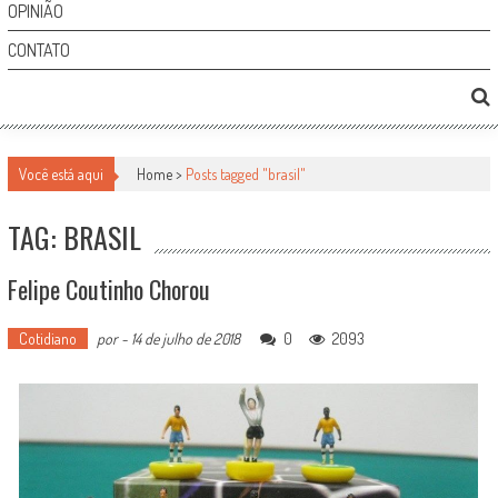
OPINIÃO
CONTATO
Você está aqui
Home >
Posts tagged "brasil"
TAG: BRASIL
Felipe Coutinho Chorou
Cotidiano
por
-
14 de julho de 2018
0
2093