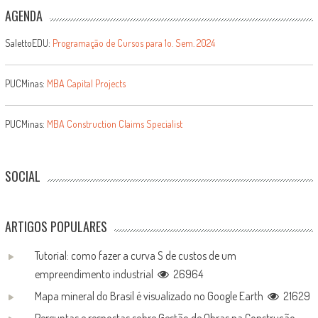
AGENDA
SalettoEDU:
Programação de Cursos para 1o. Sem. 2024
PUCMinas:
MBA Capital Projects
PUCMinas:
MBA Construction Claims Specialist
SOCIAL
ARTIGOS POPULARES
Tutorial: como fazer a curva S de custos de um
empreendimento industrial
26964
Mapa mineral do Brasil é visualizado no Google Earth
21629
Perguntas e respostas sobre Gestão de Obras na Construção