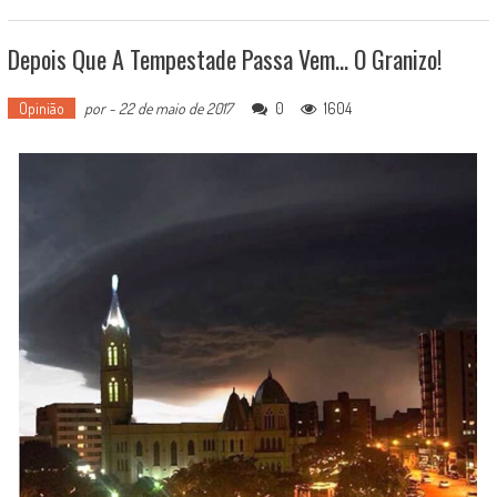
Depois Que A Tempestade Passa Vem… O Granizo!
Opinião
por
-
22 de maio de 2017
0
1604