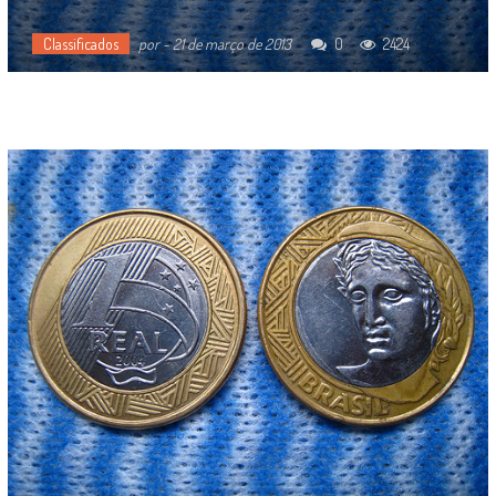
Classificados
por
-
21 de março de 2013
0
2424