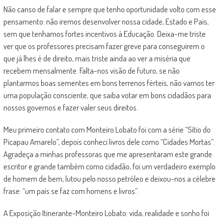
Não canso de falar e sempre que tenho oportunidade volto com esse
pensamento: não iremos desenvolver nossa cidade, Estado e País,
sem que tenhamos fortes incentivos à Educação. Deixa-me triste
ver que os professores precisam fazer greve para conseguirem o
que já lhes é de direito, mais triste ainda ao ver a miséria que
recebem mensalmente. Falta-nos visão de futuro, se não
plantarmos boas sementes em bons terrenos férteis, não vamos ter
uma população consciente, que saiba votar em bons cidadãos para
nossos governos e fazer valer seus direitos.
Meu primeiro contato com Monteiro Lobato foi com a série “Sítio do
Picapau Amarelo”, depois conheci livros dele como “Cidades Mortas”.
Agradeça a minhas professoras que me apresentaram este grande
escritor e grande também como cidadão, foi um verdadeiro exemplo
de homem de bem, lutou pelo nosso petróleo e deixou-nos a célebre
frase: “um país se faz com homens e livros”.
A Exposição Itinerante-Monteiro Lobato: vida, realidade e sonho foi