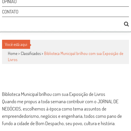
OPINIÃO
CONTATO
BIBLIOTECA MUNICIPAL BRILHOU COM SUA
Você está aqui
EXPOSIÇÃO DE LIVROS
Home >
Classificados
>
Biblioteca Municipal brilhou com sua Exposição de
Livros
Classificados
por
-
9 de maio de 2010
0
1239
Biblioteca Municipal brilhou com sua Exposição de Livros
Quando me propus a toda semana contribuir com o JORNAL DE
NEGÓCIOS, escolhemos à época como tema assuntos de
empreendedorismo, negócios e engenharia, todos como pano de
fundo a cidade de Bom Despacho, seu povo, cultura e história.