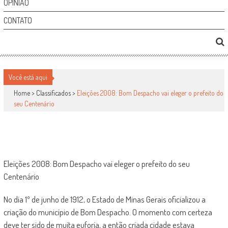
OPINIÃO
CONTATO
ELEIÇÕES 2008: BOM DESPACHO VAI ELEGER O
Você está aqui
PREFEITO DO SEU CENTENÁRIO
Home >
Classificados
>
Eleições 2008: Bom Despacho vai eleger o prefeito do
seu Centenário
Classificados
por
-
21 de junho de 2008
1
1729
Eleições 2008: Bom Despacho vai eleger o prefeito do seu
Centenário
No dia 1º de junho de 1912, o Estado de Minas Gerais oficializou a
criação do município de Bom Despacho. O momento com certeza
deve ter sido de muita euforia, a então criada cidade estava