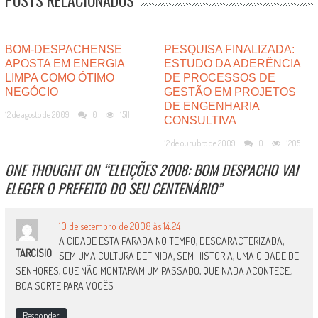
BOM-DESPACHENSE
PESQUISA FINALIZADA:
APOSTA EM ENERGIA
ESTUDO DA ADERÊNCIA
LIMPA COMO ÓTIMO
DE PROCESSOS DE
NEGÓCIO
GESTÃO EM PROJETOS
DE ENGENHARIA
12 de agosto de 2009
0
1511
CONSULTIVA
12 de outubro de 2009
0
1205
ONE THOUGHT ON “
ELEIÇÕES 2008: BOM DESPACHO VAI
ELEGER O PREFEITO DO SEU CENTENÁRIO
”
10 de setembro de 2008 às 14:24
A CIDADE ESTA PARADA NO TEMPO, DESCARACTERIZADA,
TARCISIO
SEM UMA CULTURA DEFINIDA, SEM HISTORIA, UMA CIDADE DE
SENHORES, QUE NÃO MONTARAM UM PASSADO, QUE NADA ACONTECE.,
BOA SORTE PARA VOCÊS
Responder