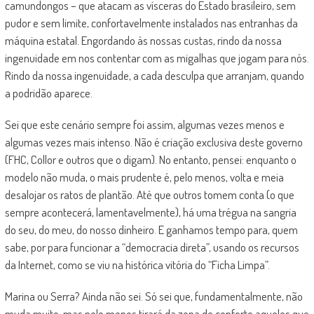
camundongos – que atacam as vísceras do Estado brasileiro, sem
pudor e sem limite, confortavelmente instalados nas entranhas da
máquina estatal. Engordando às nossas custas, rindo da nossa
ingenuidade em nos contentar com as migalhas que jogam para nós.
Rindo da nossa ingenuidade, a cada desculpa que arranjam, quando
a podridão aparece.
Sei que este cenário sempre foi assim, algumas vezes menos e
algumas vezes mais intenso. Não é criação exclusiva deste governo
(FHC, Collor e outros que o digam). No entanto, pensei: enquanto o
modelo não muda, o mais prudente é, pelo menos, volta e meia
desalojar os ratos de plantão. Até que outros tomem conta (o que
sempre acontecerá, lamentavelmente), há uma trégua na sangria
do seu, do meu, do nosso dinheiro. E ganhamos tempo para, quem
sabe, por para funcionar a “democracia direta”, usando os recursos
da Internet, como se viu na histórica vitória do “Ficha Limpa”.
Marina ou Serra? Ainda não sei. Só sei que, fundamentalmente, não
muda muito, mas pelo menos tirará da zona de conforto aqueles que