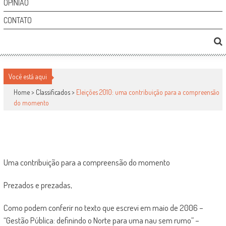
OPINIÃO
CONTATO
ELEIÇÕES 2010: UMA CONTRIBUIÇÃO PARA A
Você está aqui
COMPREENSÃO DO MOMENTO
Home >
Classificados
>
Eleições 2010: uma contribuição para a compreensão
do momento
Classificados
por
-
19 de setembro de 2010
0
1469
Uma contribuição para a compreensão do momento
Prezados e prezadas,
Como podem conferir no texto que escrevi em maio de 2006 –
“Gestão Pública: definindo o Norte para uma nau sem rumo” –