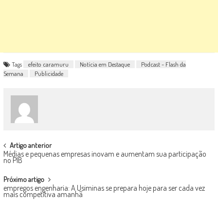
Tags
efeito caramuru
Notícia em Destaque
Podcast - Flash da
Semana
Publicidade
POST
Artigo anterior
Médias e pequenas empresas inovam e aumentam sua participação
NAVIGATION
no PIB
Próximo artigo
empregos engenharia: A Usiminas se prepara hoje para ser cada vez
mais competitiva amanhã