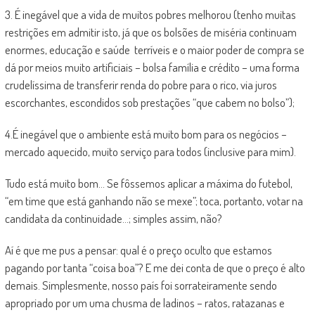
3. É inegável que a vida de muitos pobres melhorou (tenho muitas
restrições em admitir isto, já que os bolsões de miséria continuam
enormes, educação e saúde terríveis e o maior poder de compra se
dá por meios muito artificiais – bolsa família e crédito – uma forma
crudelíssima de transferir renda do pobre para o rico, via juros
escorchantes, escondidos sob prestações “que cabem no bolso”);
4.É inegável que o ambiente está muito bom para os negócios –
mercado aquecido, muito serviço para todos (inclusive para mim).
Tudo está muito bom… Se fôssemos aplicar a máxima do futebol,
“em time que está ganhando não se mexe”; toca, portanto, votar na
candidata da continuidade…; simples assim, não?
Aí é que me pus a pensar: qual é o preço oculto que estamos
pagando por tanta “coisa boa”? E me dei conta de que o preço é alto
demais. Simplesmente, nosso país foi sorrateiramente sendo
apropriado por um uma chusma de ladinos – ratos, ratazanas e