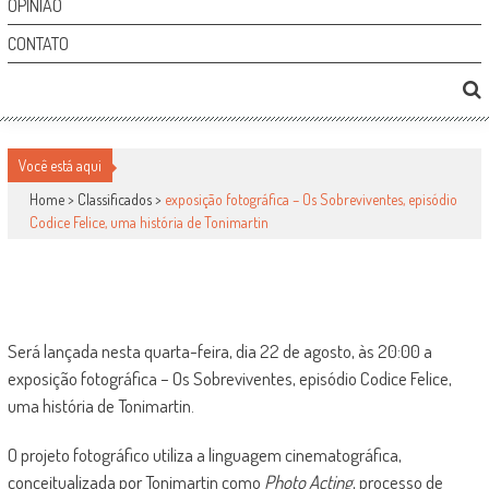
OPINIÃO
CONTATO
EXPOSIÇÃO FOTOGRÁFICA – OS
SOBREVIVENTES, EPISÓDIO CODICE FELICE, UMA
Você está aqui
HISTÓRIA DE TONIMARTIN
Home >
Classificados
>
exposição fotográfica – Os Sobreviventes, episódio
Codice Felice, uma história de Tonimartin
Classificados
por
-
26 de agosto de 2007
0
1290
Será lançada nesta quarta-feira, dia 22 de agosto, às 20:00 a
exposição fotográfica – Os Sobreviventes, episódio Codice Felice,
uma história de Tonimartin.
O projeto fotográfico utiliza a linguagem cinematográfica,
conceitualizada por Tonimartin como
Photo Acting
, processo de