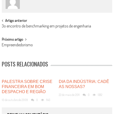
POST
Artigo anterior
3o encontro de benchmarking em projetos de engenharia
NAVIGATION
Próximo artigo
Empreendedorismo
POSTS RELACIONADOS
PALESTRA SOBRE CRISE
DIA DA INDÚSTRIA: CADÊ
FINANCEIRA EM BOM
AS NOSSAS?
DESPACHO E REGIÃO
22 de maio de 2011
0
1582
10 de outubro de 2009
0
1145