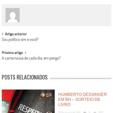
POST
Artigo anterior
Sou político sim e você?
NAVIGATION
Próximo artigo
A carne nossa de cada dia: em perigo?
POSTS RELACIONADOS
HUMBERTO GESSINGER
EM BH – SORTEIO DE
LIVRO
28 de março de 2011
0
1922