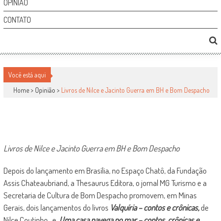
OPINIÃO
CONTATO
LIVROS DE NILCE E JACINTO GUERRA EM BH E
BOM DESPACHO
Você está aqui
Home >
Opinião
>
Livros de Nilce e Jacinto Guerra em BH e Bom Despacho
Opinião
por
-
3 de outubro de 2010
1
2037
Livros de Nilce e Jacinto Guerra em BH e Bom Despacho
Depois do lançamento em Brasília, no Espaço Chatô, da Fundação
Assis Chateaubriand, a Thesaurus Editora, o jornal MG Turismo e a
Secretaria de Cultura de Bom Despacho promovem, em Minas
Gerais, dois lançamentos do livros
Valquíria – contos e crônicas,
de
Nilce Coutinho, e
Uma casa navega no mar – contos, crônicas e